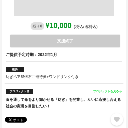
¥10,000
0
残り
(税込/送料込)
支援終了
ご提供予定時期：2022年1月
概要
紡ぎペア昼懐石ご招待券+ワンドリンク付き
プロジェクト名
プロジェクトを見る
arrow_forward
食を通して命をより輝かせる「紡ぎ」を開業し、互いに応援し合える
社会の実現を目指したい！
favorite