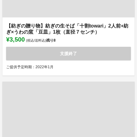
【紡ぎの贈り物】紡ぎの生そば「十割towari」2人前+紡
ぎ×うわの窯「豆皿」1枚（直径７センチ）
¥3,500
残り
8
(税込/送料込)
支援終了
ご提供予定時期：2022年1月