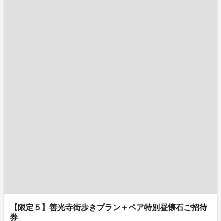
【限定５】善光寺街歩きプラン＋ペア特別昼懐石ご招待
券