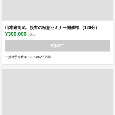
山本隆司流、接客の極意セミナー開催権 （120分）
¥300,000
(税込)
支援終了
ご提供予定時期：2024年2月以降