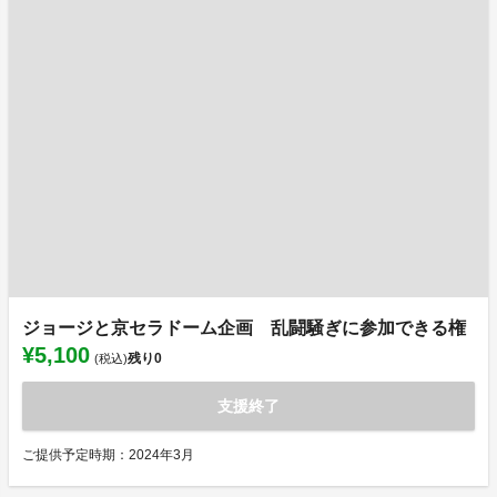
ジョージと京セラドーム企画 乱闘騒ぎに参加できる権
¥5,100
残り
0
(税込)
支援終了
ご提供予定時期：2024年3月