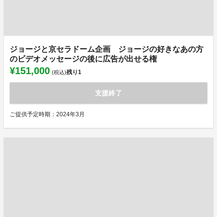
ジョージと京セラドーム企画 ジョージの好きなあの方
のビデオメッセージの後に広告が出せる権
¥151,000
残り
1
(税込)
支援終了
ご提供予定時期：2024年3月