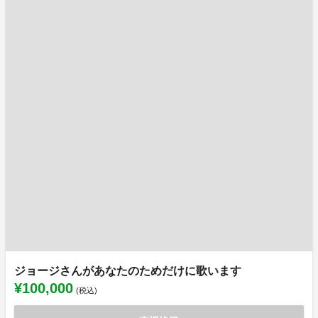
ジョージさんがあなたのためだけに歌います
¥100,000
(税込)