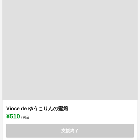
Vioce de ゆうこりんの鶯嬢
¥510
(税込)
支援終了