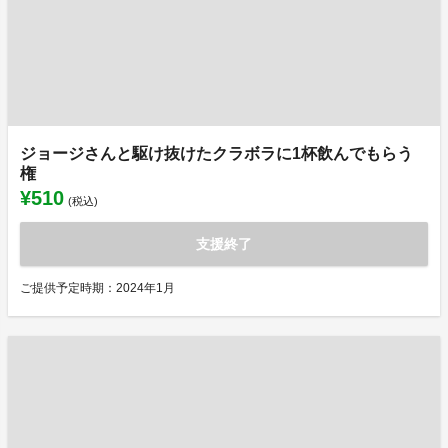
ジョージさんと駆け抜けたクラボラに1杯飲んでもらう
権
¥510
(税込)
支援終了
ご提供予定時期：2024年1月