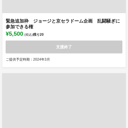
緊急追加枠 ジョージと京セラドーム企画 乱闘騒ぎに
参加できる権
¥5,500
残り
20
(税込)
支援終了
ご提供予定時期：2024年3月