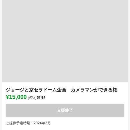
ジョージと京セラドーム企画 カメラマンができる権
¥15,000
残り
5
(税込)
支援終了
ご提供予定時期：2024年3月