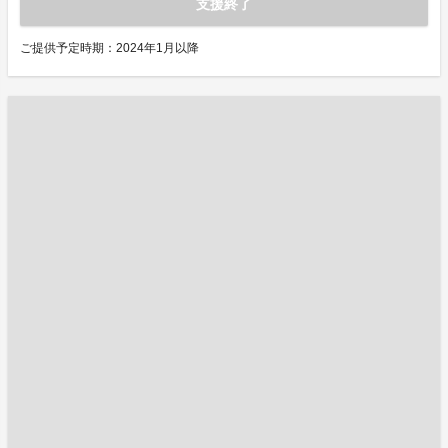
支援終了
ご提供予定時期：2024年1月以降