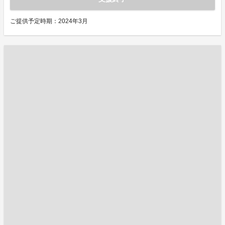
ご提供予定時期：2024年3月