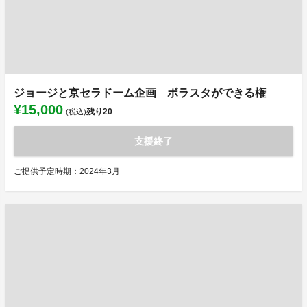
ジョージと京セラドーム企画 ボラスタができる権
¥15,000
残り
20
(税込)
支援終了
ご提供予定時期：2024年3月