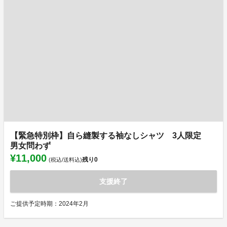
【緊急特別枠】自ら縫製する袖なしシャツ 3人限定
男女問わず
¥11,000
残り
0
(税込/送料込)
支援終了
ご提供予定時期：2024年2月