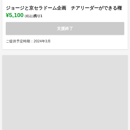
ジョージと京セラドーム企画 チアリーダーができる権
¥5,100
残り
1
(税込)
支援終了
ご提供予定時期：2024年3月