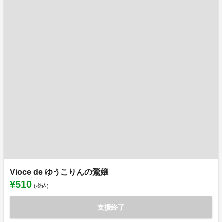
Vioce de ゆうこりんの鶯嬢
¥510
(税込)
支援終了