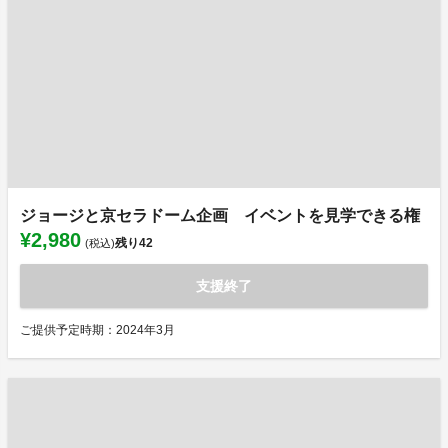
ジョージと京セラドーム企画 イベントを見学できる権
¥2,980
残り
42
(税込)
支援終了
ご提供予定時期：2024年3月