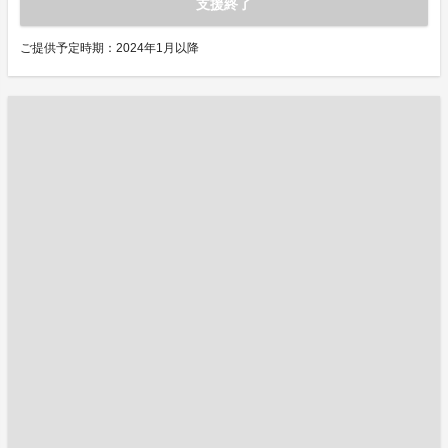
支援終了
ご提供予定時期：2024年1月以降