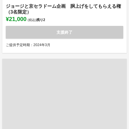
ジョージと京セラドーム企画 胴上げをしてもらえる権
（3名限定）
¥21,000
残り
2
(税込)
支援終了
ご提供予定時期：2024年3月