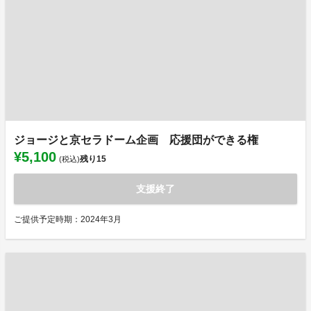
ジョージと京セラドーム企画 応援団ができる権
¥5,100
残り
15
(税込)
支援終了
ご提供予定時期：2024年3月