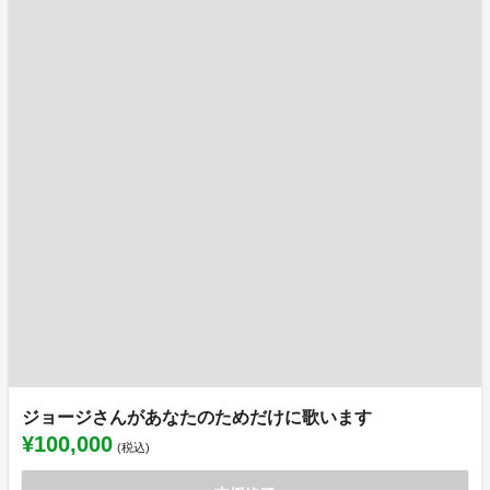
ジョージさんがあなたのためだけに歌います
¥100,000
(税込)