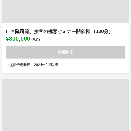
山本隆司流、接客の極意セミナー開催権 （120分）
¥300,000
(税込)
支援終了
ご提供予定時期：2024年2月以降