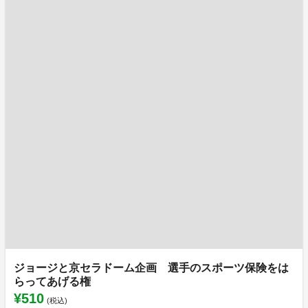
ジョージと京セラドーム企画 選手のスポーツ保険をは
らってあげる権
¥510
(税込)