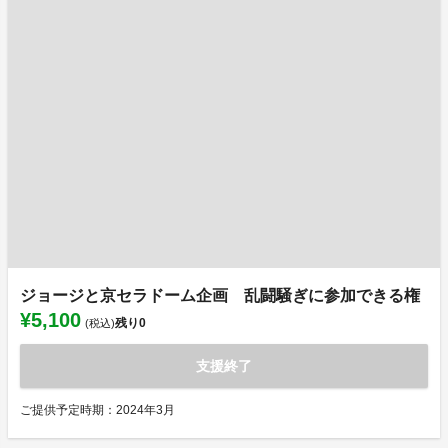
ジョージと京セラドーム企画 乱闘騒ぎに参加できる権
¥5,100
残り
0
(税込)
支援終了
ご提供予定時期：2024年3月