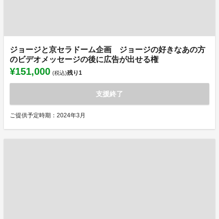
ジョージと京セラドーム企画 ジョージの好きなあの方
のビデオメッセージの後に広告が出せる権
¥151,000
残り
1
(税込)
支援終了
ご提供予定時期：2024年3月