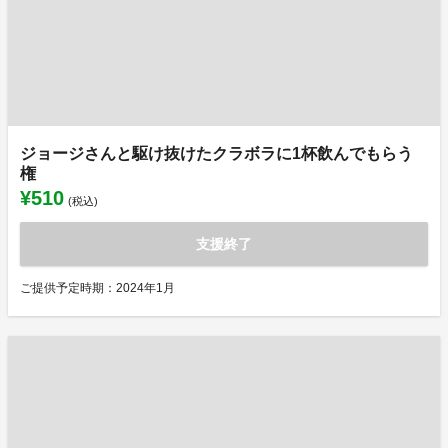
ジョージさんと駆け抜けたクラボラに1杯飲んでもらう
権
¥510
(税込)
支援終了
ご提供予定時期：2024年1月