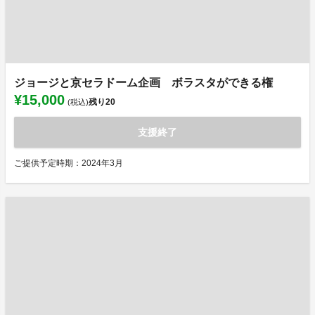
ジョージと京セラドーム企画 ボラスタができる権
¥15,000
残り
20
(税込)
支援終了
ご提供予定時期：2024年3月