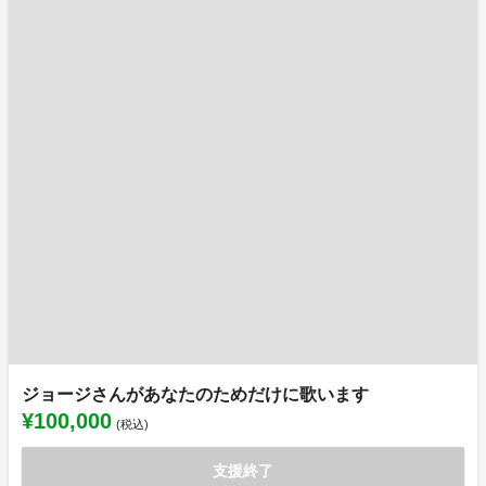
ジョージさんがあなたのためだけに歌います
¥100,000
(税込)
支援終了