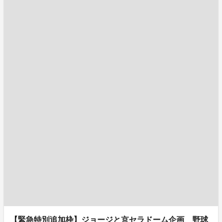
【緊急特別追加枠】ジョージと京セラドーム企画 野球