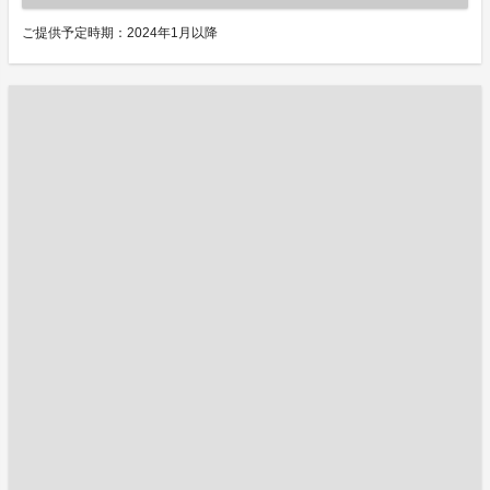
ご提供予定時期：2024年1月以降