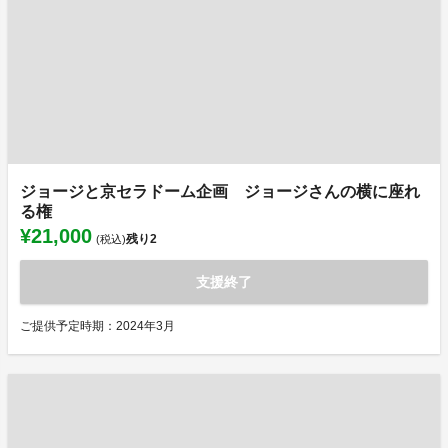
ジョージと京セラドーム企画 ジョージさんの横に座れ
る権
¥21,000
残り
2
(税込)
支援終了
ご提供予定時期：2024年3月