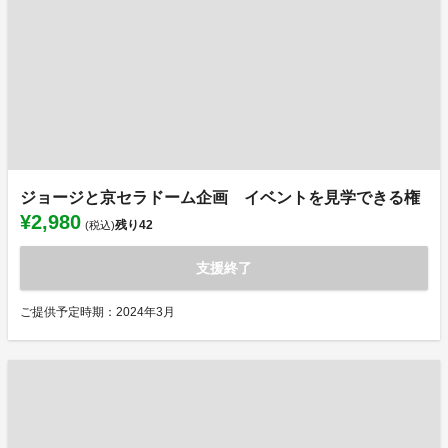
ジョージと京セラドーム企画 イベントを見学できる権
¥2,980
残り
42
(税込)
支援終了
ご提供予定時期：2024年3月