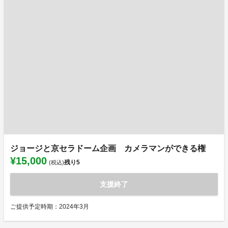
ジョージと京セラドーム企画 カメラマンができる権
¥15,000
残り
5
(税込)
支援終了
ご提供予定時期：2024年3月