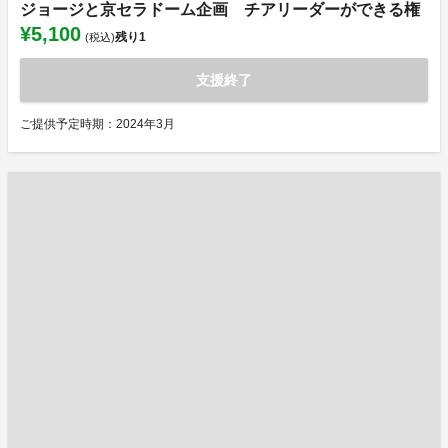
ジョージと京セラドーム企画 チアリーダーができる権
¥5,100
残り
1
(税込)
支援終了
ご提供予定時期：2024年3月