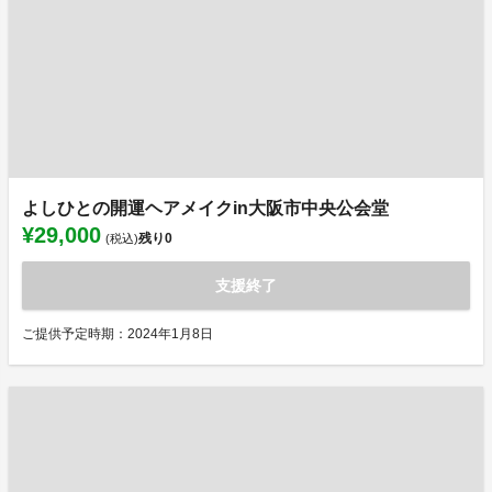
よしひとの開運ヘアメイクin大阪市中央公会堂
¥29,000
残り
0
(税込)
支援終了
ご提供予定時期：2024年1月8日