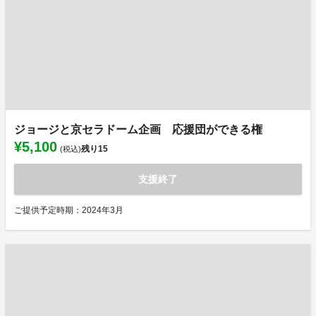
ジョージと京セラドーム企画 応援団ができる権
¥5,100
残り
15
(税込)
支援終了
ご提供予定時期：2024年3月