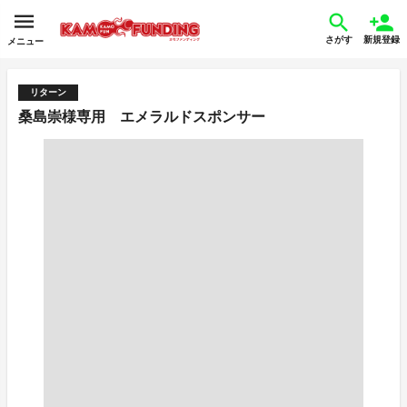
さがす
新規登録
メニュー
リターン
桑島崇様専用 エメラルドスポンサー