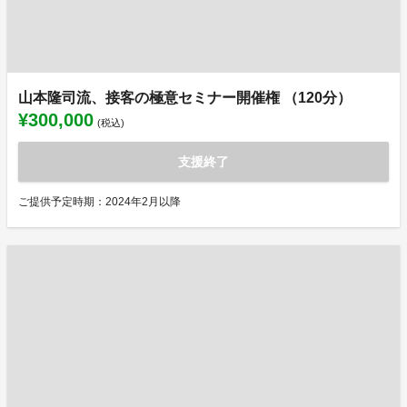
山本隆司流、接客の極意セミナー開催権 （120分）
¥300,000
(税込)
支援終了
ご提供予定時期：2024年2月以降