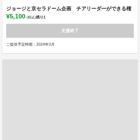
ジョージと京セラドーム企画 チアリーダーができる権
¥5,100
残り
1
(税込)
支援終了
ご提供予定時期：2024年3月