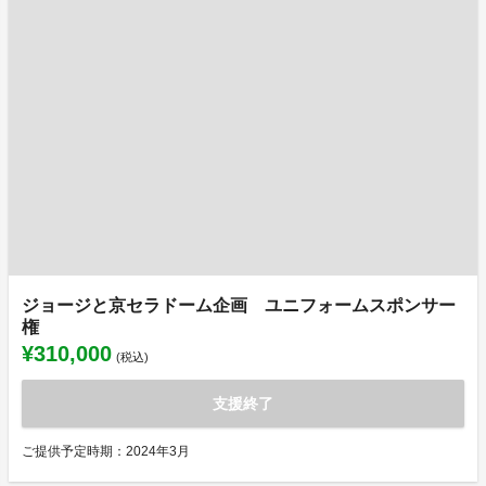
ジョージと京セラドーム企画 ユニフォームスポンサー
権
¥310,000
(税込)
支援終了
ご提供予定時期：2024年3月