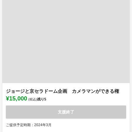
ジョージと京セラドーム企画 カメラマンができる権
¥15,000
残り
5
(税込)
支援終了
ご提供予定時期：2024年3月