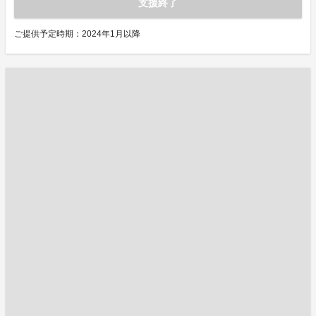
支援終了
ご提供予定時期：2024年1月以降