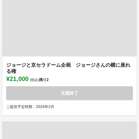
ジョージと京セラドーム企画 ジョージさんの横に座れ
る権
¥21,000
残り
2
(税込)
支援終了
ご提供予定時期：2024年3月