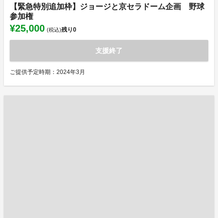
【緊急特別追加枠】ジョージと京セラドーム企画 野球
参加権
¥25,000
残り
0
(税込)
支援終了
ご提供予定時期：2024年3月