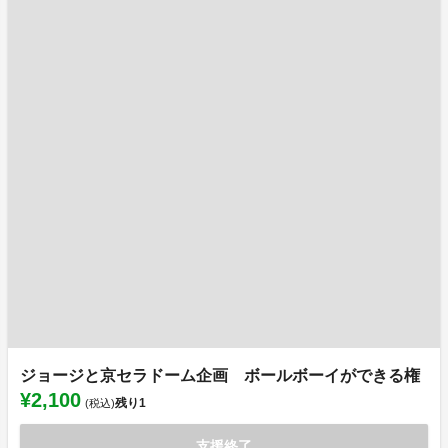
ジョージと京セラドーム企画 ボールボーイができる権
¥2,100
残り
1
(税込)
支援終了