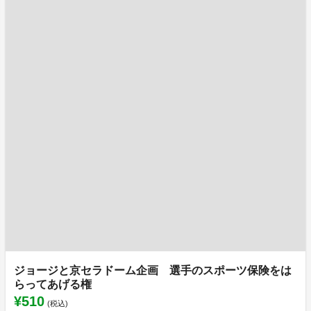
ジョージと京セラドーム企画 選手のスポーツ保険をは
らってあげる権
¥510
(税込)