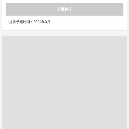
支援終了
ご提供予定時期：2024年3月