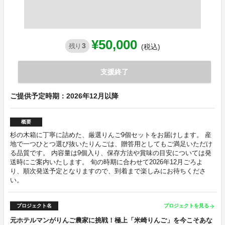
¥50,000
3
残り
(税込)
支援終了
ご提供予定時期：2026年12月以降
概要
杉の木箱に丁寧に詰めた、厳選りんご9個セットをお届けします。 産
地で一つひとつ選び抜いたりんごは、贈答用としてもご満足いただけ
る品質です。 内容量は9個入り、保存方法や賞味の目安については発
送時にご案内いたします。 旬の時期に合わせて2026年12月ごろよ
り、順次発送予定となりますので、到着まで楽しみにお待ちくださ
い。
プロジェクト名
プロジェクトを見る
arrow_forward
元ホテルマンがりんご農家に挑戦！極上「米崎りんご」を今こそあな