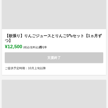
【欲張り】りんごジュースとりんご3㌔セット【1ヵ月ず
つ】
¥12,500
残り
0
(税込/送料込)
支援終了
ご提供予定時期：10月上旬以降