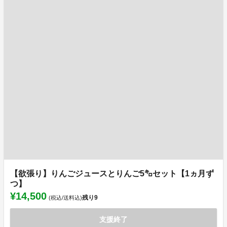
【欲張り】りんごジュースとりんご5㌔セット【1ヵ月ず
つ】
¥14,500
残り
9
(税込/送料込)
支援終了