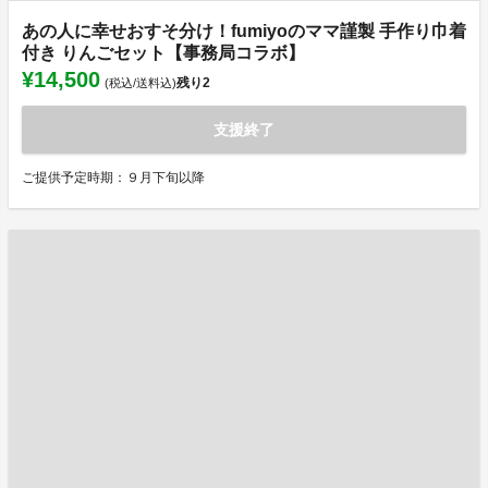
あの人に幸せおすそ分け！fumiyoのママ謹製 手作り巾着
付き りんごセット【事務局コラボ】
¥14,500
残り
2
(税込/送料込)
支援終了
ご提供予定時期：９月下旬以降