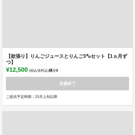
【欲張り】りんごジュースとりんご3㌔セット【1ヵ月ず
つ】
¥12,500
残り
0
(税込/送料込)
支援終了
ご提供予定時期：10月上旬以降