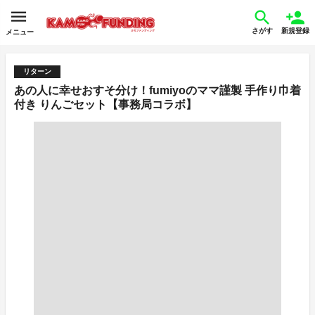
さがす
新規登録
メニュー
リターン
あの人に幸せおすそ分け！fumiyoのママ謹製 手作り巾着
付き りんごセット【事務局コラボ】