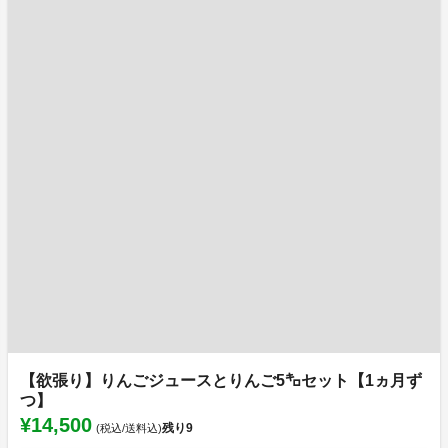
【欲張り】りんごジュースとりんご5㌔セット【1ヵ月ず
つ】
¥14,500
残り
9
(税込/送料込)