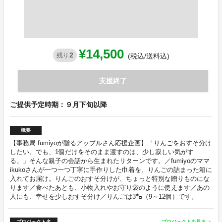
¥14,500
2
残り
(税込/送料込)
支援終了
ご提供予定時期：９月下旬以降
概要
【事務局 fumiyoが贈るアップルさん応援企画】「りんごをおすそ分け
したい。でも、1個だけをそのまま渡すのは、少し寂しい気がす
る。」そんな親子の会話から生まれたリターンです。／fumiyoのママ
ikukoさんが一つ一つ丁寧に手作りした巾着を、りんごの詰まった箱に
入れてお届け。りんごのおすそ分けが、ちょっと特別な贈りものにな
ります／食べたあとも、小物入れやお守り袋のように使えます／あの
人にも、幸せを少しおすそ分け／りんごは3㌔（9～12個）です。
プロジェクト名
プロジェクトを見る