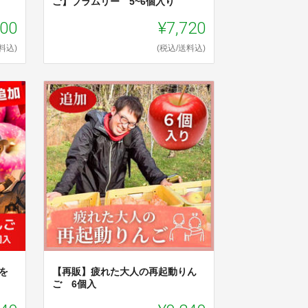
ご】ブラムリー 5~6個入り
800
¥7,720
料込)
(税込/送料込)
を
【再販】疲れた大人の再起動りん
ご 6個入