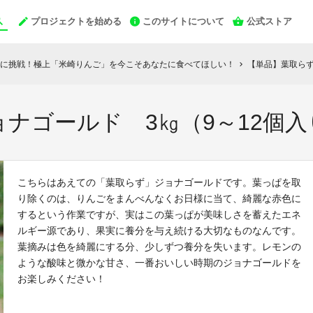
プロジェクトを始める
このサイトについて
公式ストア
に挑戦！極上「米崎りんご」を今こそあなたに食べてほしい！
【単品】葉取らず
chevron_right
ナゴールド 3㎏（9～12個入
こちらはあえての「葉取らず」ジョナゴールドです。葉っぱを取
り除くのは、りんごをまんべんなくお日様に当て、綺麗な赤色に
するという作業ですが、実はこの葉っぱが美味しさを蓄えたエネ
ルギー源であり、果実に養分を与え続ける大切なものなんです。
葉摘みは色を綺麗にする分、少しずつ養分を失います。レモンの
ような酸味と微かな甘さ、一番おいしい時期のジョナゴールドを
お楽しみください！