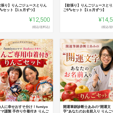
欲張り】りんごジュースとりん
【欲張り】りんごジュースとり
3㌔セット【1ヵ月ずつ】
ご5㌔セット【1ヵ月ずつ】
¥12,500
¥14,
(税込/送料込)
(税込/送
人に幸せおすそ分け！fumiyo
開運筆跡診断士あみの“開運文
ママ謹製 手作り巾着付き りんご
字”あなたのお名前入り りんご