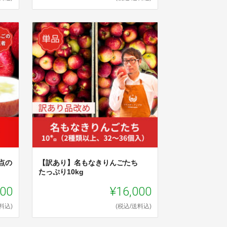
点の
【訳あり】名もなきりんごたち
たっぷり10kg
000
¥16,000
料込)
(税込/送料込)