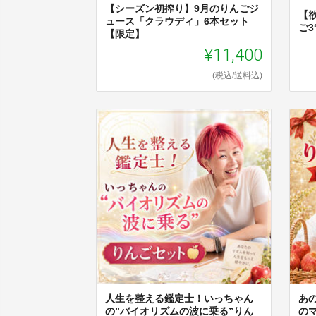
【シーズン初搾り】9月のりんごジ
【
ュース「クラウディ」6本セット
ご
【限定】
¥11,400
(税込/送料込)
人生を整える鑑定士！いっちゃん
あの
の”バイオリズムの波に乗る”りん
の