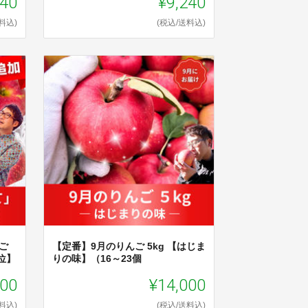
240
¥9,240
料込)
(税込/送料込)
ご
【定番】9月のりんご 5kg 【はじま
位】
りの味】（16～23個
500
¥14,000
料込)
(税込/送料込)