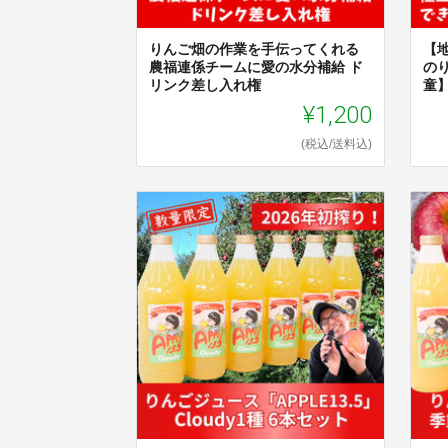
りんご畑の作業を手伝ってくれる
【
農福連係チームに愛の水分補給 ド
の
リンク差し入れ権
童
¥1,200
(税込/送料込)