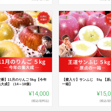
番】11月のりんご 5kg【今年
【蜜入り】サンふじ 5㎏ 【原
大成】（14～18個）
一箱】
¥14,000
¥15,
(税込/送料込)
(税込/送