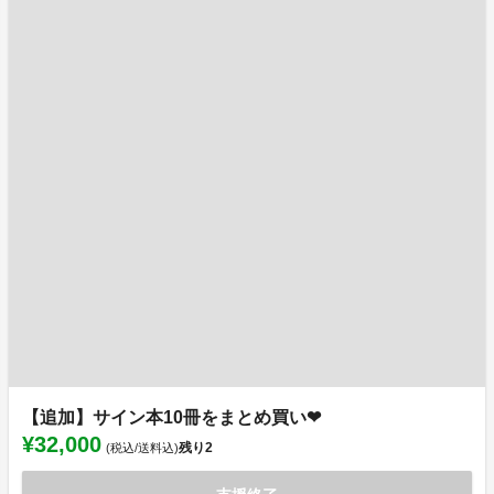
【追加】サイン本10冊をまとめ買い❤
¥32,000
残り
2
(税込/送料込)