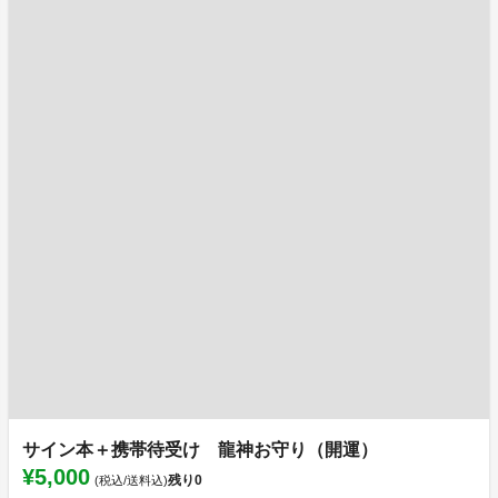
サイン本＋携帯待受け 龍神お守り（開運）
¥5,000
残り
0
(税込/送料込)