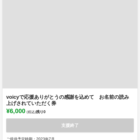
voicyで応援ありがとうの感謝を込めて お名前の読み
上げされていただく券
¥6,000
残り
0
(税込)
支援終了
ご提供予定時期：2023年7月