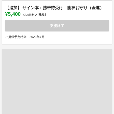
【追加】 サイン本＋携帯待受け 龍神お守り（金運）
¥5,400
残り
8
(税込/送料込)
支援終了
ご提供予定時期：2023年7月