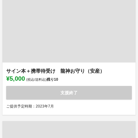
サイン本＋携帯待受け 龍神お守り（安産）
¥5,000
残り
10
(税込/送料込)
支援終了
ご提供予定時期：2023年7月