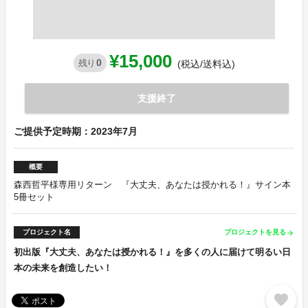
¥15,000
0
残り
(税込/送料込)
支援終了
ご提供予定時期：2023年7月
概要
森西哲平様専用リターン 『大丈夫、あなたは授かれる！』サイン本
5冊セット
プロジェクト名
プロジェクトを見る
arrow_forward
初出版『大丈夫、あなたは授かれる！』を多くの人に届けて明るい日
本の未来を創造したい！
favorite