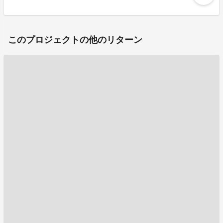
このプロジェクトの他のリターン