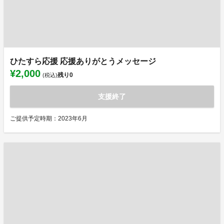
ひたすら応援 応援ありがとうメッセージ
¥2,000
残り
0
(税込)
支援終了
ご提供予定時期：2023年6月