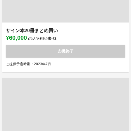
サイン本20冊まとめ買い
¥60,000
残り
2
(税込/送料込)
支援終了
ご提供予定時期：2023年7月