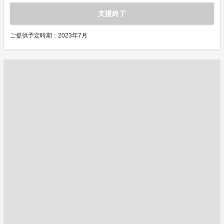
支援終了
ご提供予定時期：2023年7月