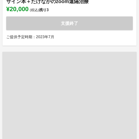
サイン本＋たけながのzoom遠隔治療
¥20,000
残り
3
(税込)
支援終了
ご提供予定時期：2023年7月