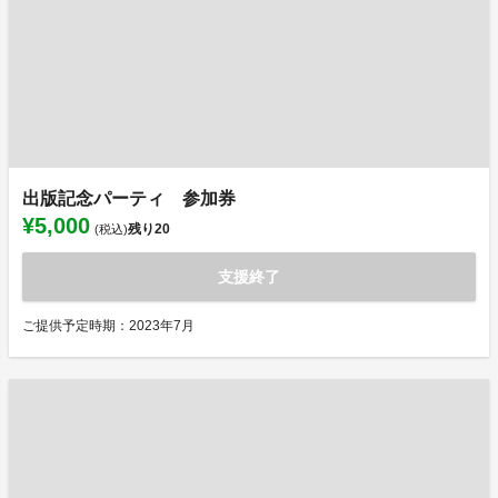
出版記念パーティ 参加券
¥5,000
残り
20
(税込)
支援終了
ご提供予定時期：2023年7月