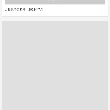
ご提供予定時期：2023年7月