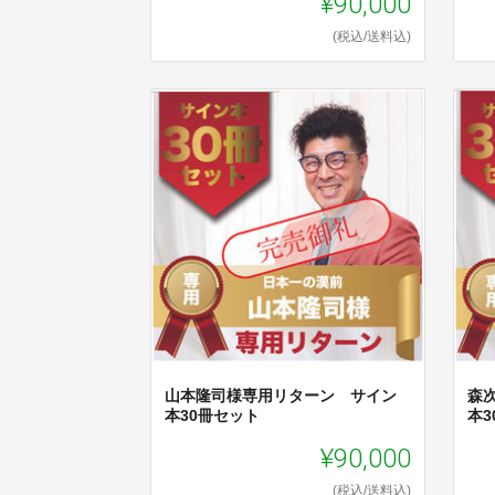
¥90,000
(税込/送料込)
山本隆司様専用リターン サイン
森
本30冊セット
本3
¥90,000
(税込/送料込)