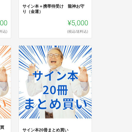
け
サイン本＋携帯待受け 龍神お守
り（金運）
400
¥5,000
料込)
(税込/送料込)
め買
サイン本20冊まとめ買い