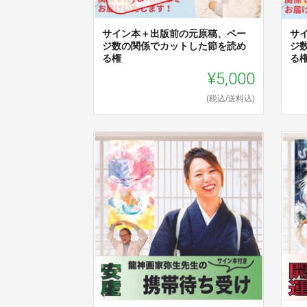
サイン本＋出版前の元原稿、ペー
サ
ジ数の関係でカットした節を読め
ジ
る権
る
¥5,000
(税込/送料込)