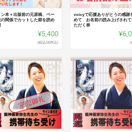
イン本＋出版前の元原稿、ペー
voicyで応援ありがとうの感謝
数の関係でカットした節を読め
めて お名前の読み上げされて
権
ただく券
¥5,400
¥6,
(税込/送料込)