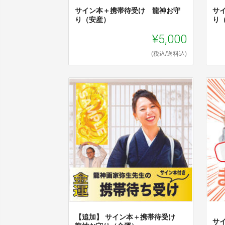
サイン本＋携帯待受け 龍神お守
サ
り（安産）
り
¥5,000
(税込/送料込)
【追加】 サイン本＋携帯待受け
サ