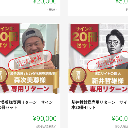
¥20,000
¥5,
(税込)
次美尊様専用リターン サイン
新井哲雄様専用リターン サイ
0冊セット
本20冊セット
¥90,000
¥60,
(税込/送料込)
(税込/送