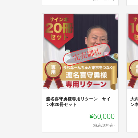
渡名喜守勇様専用リターン サイ
大
ン本20冊セット
ン
¥60,000
(税込/送料込)