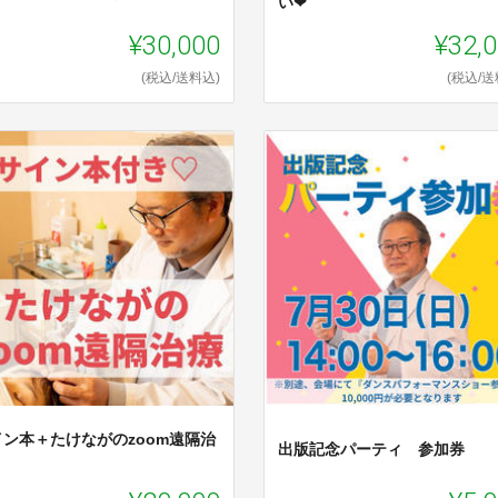
い❤
¥30,000
¥32,
(税込/送料込)
(税込/送
イン本＋たけながのzoom遠隔治
出版記念パーティ 参加券