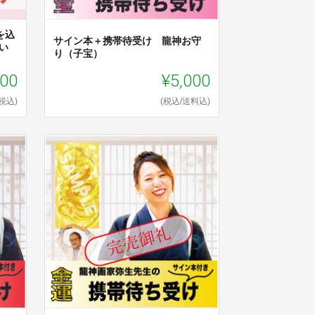
を込
サイン本＋携帯待受け 龍神お守
い
り（子宝）
000
¥5,000
(税込)
(税込/送料込)