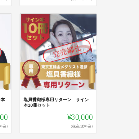
ン本
塩貝香織様専用リターン サイン
本10冊セット
000
¥30,000
料込)
(税込/送料込)