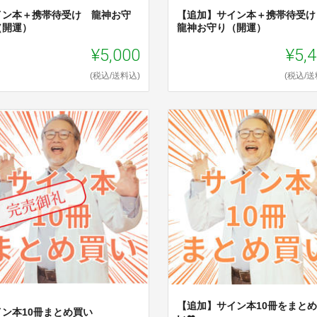
イン本＋携帯待受け 龍神お守
【追加】サイン本＋携帯待受
（開運）
龍神お守り（開運）
¥5,000
¥5,
(税込/送料込)
(税込/送
【追加】サイン本10冊をまと
イン本10冊まとめ買い