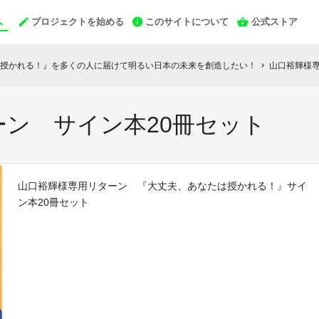
プロジェクトを始める
このサイトについて
公式ストア
授かれる！』を多くの人に届けて明るい日本の未来を創造したい！
山口裕輝様専
chevron_right
ン サイン本20冊セット
山口裕輝様専用リターン 『大丈夫、あなたは授かれる！』サイ
ン本20冊セット