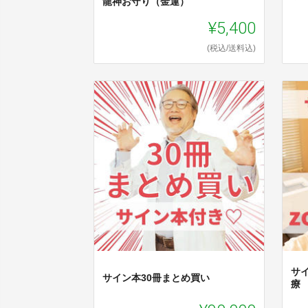
龍神お守り（金運）
¥5,400
(税込/送料込)
サ
サイン本30冊まとめ買い
療