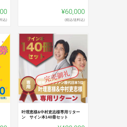
000
¥60,000
料込)
(税込/送料込)
叶理恵様&中村吏志様専用リター
ン サイン本140冊セット