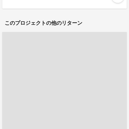
このプロジェクトの他のリターン