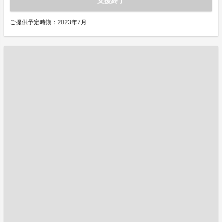
支援終了
ご提供予定時期：2023年7月