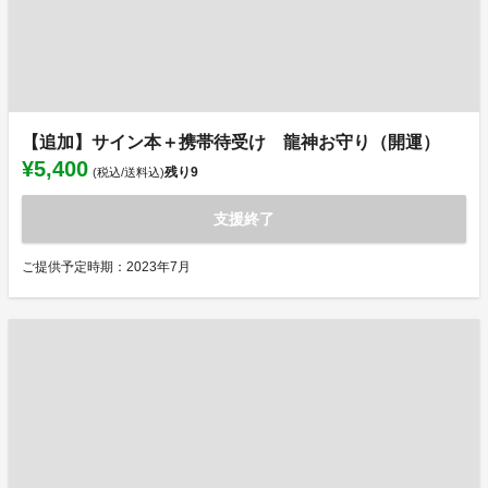
【追加】サイン本＋携帯待受け 龍神お守り（開運）
¥5,400
残り
9
(税込/送料込)
支援終了
ご提供予定時期：2023年7月