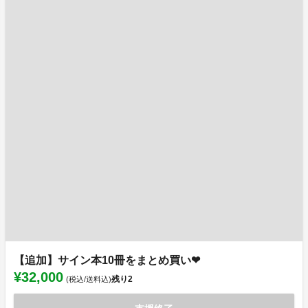
【追加】サイン本10冊をまとめ買い❤
¥32,000
残り
2
(税込/送料込)