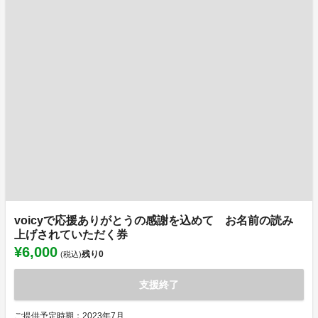
voicyで応援ありがとうの感謝を込めて お名前の読み
上げされていただく券
¥6,000
残り
0
(税込)
支援終了
ご提供予定時期：2023年7月