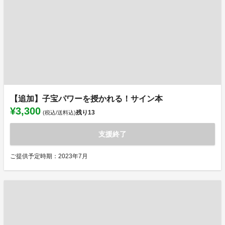
【追加】子宝パワーを授かれる！サイン本
¥3,300
残り
13
(税込/送料込)
支援終了
ご提供予定時期：2023年7月