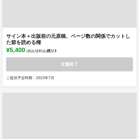
サイン本＋出版前の元原稿、ページ数の関係でカットし
た節を読める権
¥5,400
残り
3
(税込/送料込)
支援終了
ご提供予定時期：2023年7月