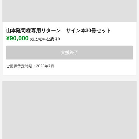
山本隆司様専用リターン サイン本30冊セット
¥90,000
残り
0
(税込/送料込)
支援終了
ご提供予定時期：2023年7月