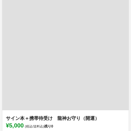
サイン本＋携帯待受け 龍神お守り（開運）
¥5,000
残り
0
(税込/送料込)