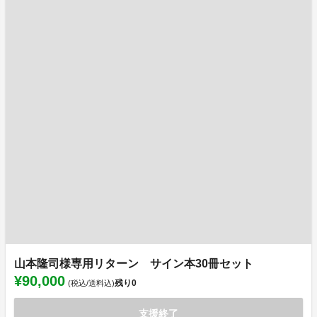
山本隆司様専用リターン サイン本30冊セット
¥90,000
残り
0
(税込/送料込)
支援終了