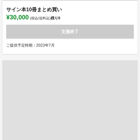
サイン本10冊まとめ買い
¥30,000
残り
0
(税込/送料込)
支援終了
ご提供予定時期：2023年7月