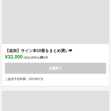
【追加】サイン本10冊をまとめ買い❤
¥32,000
残り
2
(税込/送料込)
支援終了
ご提供予定時期：2023年7月