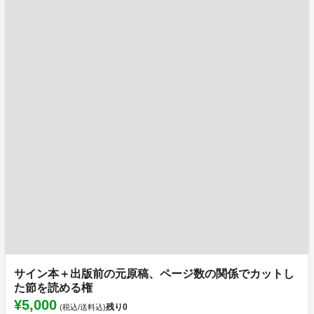
サイン本＋出版前の元原稿、ページ数の関係でカットし
た節を読める権
¥5,000
残り
0
(税込/送料込)