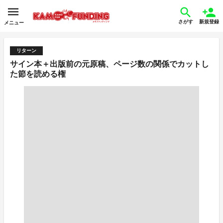
さがす
新規登録
メニュー
リターン
サイン本＋出版前の元原稿、ページ数の関係でカットし
た節を読める権