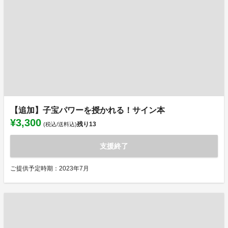
【追加】子宝パワーを授かれる！サイン本
¥3,300
残り
13
(税込/送料込)
支援終了
ご提供予定時期：2023年7月