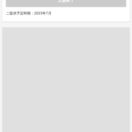
支援終了
ご提供予定時期：2023年7月