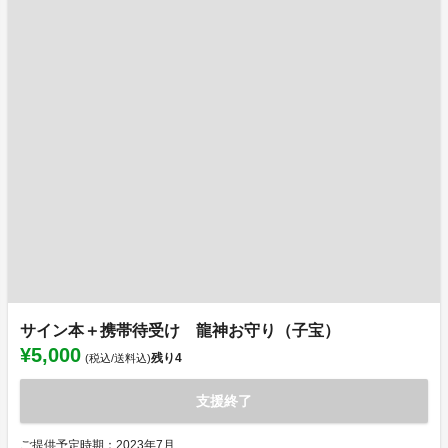
サイン本＋携帯待受け 龍神お守り（子宝）
¥5,000
残り
4
(税込/送料込)
支援終了
ご提供予定時期：2023年7月