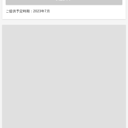
ご提供予定時期：2023年7月