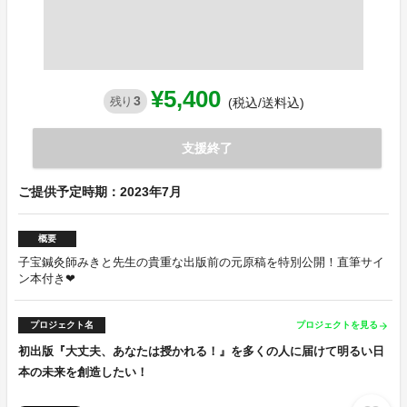
¥5,400
3
残り
(税込/送料込)
支援終了
ご提供予定時期：2023年7月
概要
子宝鍼灸師みきと先生の貴重な出版前の元原稿を特別公開！直筆サイ
ン本付き❤
プロジェクト名
プロジェクトを見る
arrow_forward
初出版『大丈夫、あなたは授かれる！』を多くの人に届けて明るい日
本の未来を創造したい！