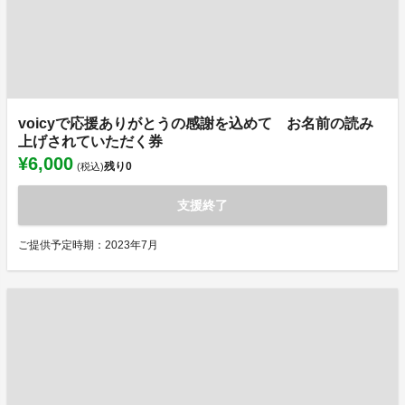
voicyで応援ありがとうの感謝を込めて お名前の読み
上げされていただく券
¥6,000
残り
0
(税込)
支援終了
ご提供予定時期：2023年7月