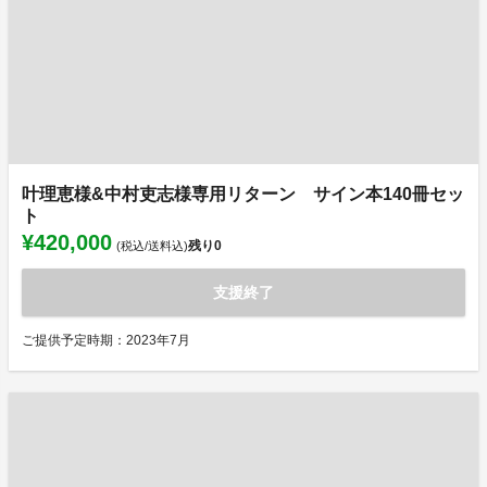
叶理恵様&中村吏志様専用リターン サイン本140冊セッ
ト
¥420,000
残り
0
(税込/送料込)
支援終了
ご提供予定時期：2023年7月