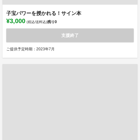
子宝パワーを授かれる！サイン本
¥3,000
残り
0
(税込/送料込)
支援終了
ご提供予定時期：2023年7月