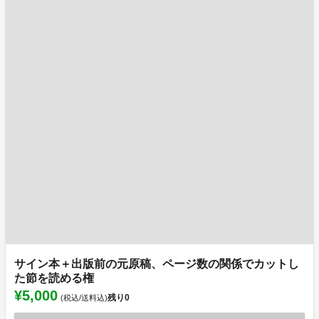
サイン本＋出版前の元原稿、ページ数の関係でカットし
た節を読める権
¥5,000
残り
0
(税込/送料込)