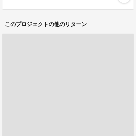
このプロジェクトの他のリターン