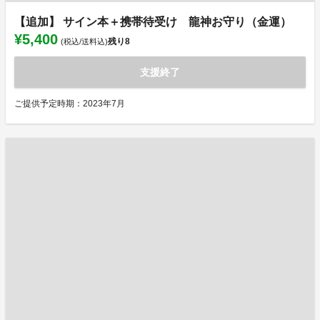
【追加】 サイン本＋携帯待受け 龍神お守り（金運）
¥5,400
残り
8
(税込/送料込)
支援終了
ご提供予定時期：2023年7月