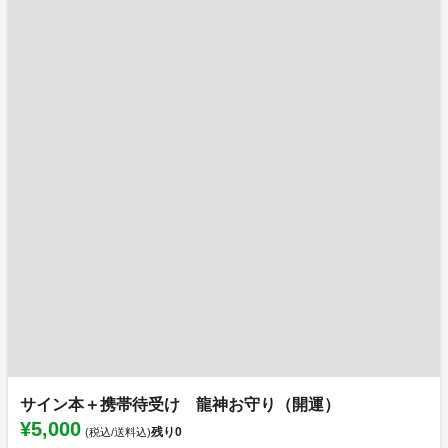
サイン本＋携帯待受け 龍神お守り（開運）
¥5,000
残り
0
(税込/送料込)