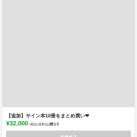
【追加】サイン本10冊をまとめ買い❤
¥32,000
残り
2
(税込/送料込)