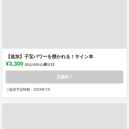
【追加】子宝パワーを授かれる！サイン本
¥3,300
残り
13
(税込/送料込)
支援終了
ご提供予定時期：2023年7月