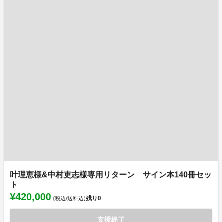
叶理恵様&中村吏志様専用リターン サイン本140冊セッ
ト
¥420,000
残り
0
(税込/送料込)
支援終了