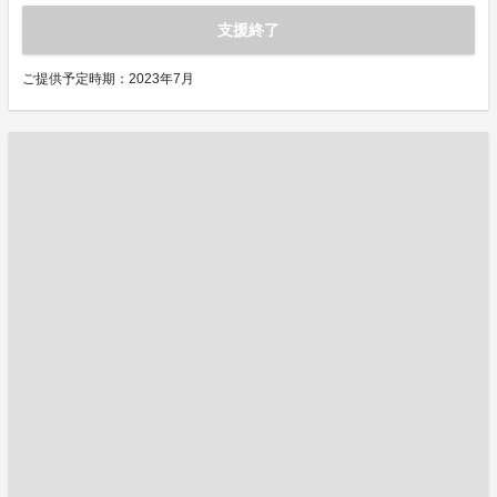
支援終了
ご提供予定時期：2023年7月