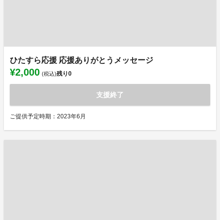
ひたすら応援 応援ありがとうメッセージ
¥2,000
残り
0
(税込)
支援終了
ご提供予定時期：2023年6月