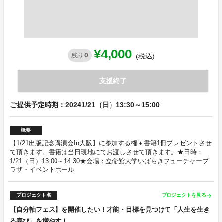
¥4,000
0
残り
(税込)
支援終了
ご提供予定時期：20241/21（日）13:30～15:00
概要
【1/21出版記念講演会In大阪】に参加する権＋書籍1冊プレゼントさせ
て頂きます。書籍は当日現地にてお渡しさせて頂きます。★日時：
1/21（日）13:00～14:30★会場：立命館大学いばらきフューチャープ
ラザ・イベントホール
プロジェクト名
プロジェクトを見る
arrow_forward
【自分軸フェス】を開催したい！才能・目標を見つけて「人生を生き
る喜び」を増やす！