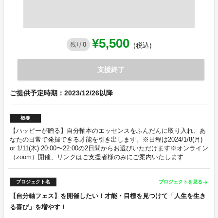
¥5,500
0
残り
(税込)
支援終了
ご提供予定時期：2023/12/26以降
概要
【ハッピーが贈る】自分軸本のエッセンスをふんだんに取り入れ、あ
なたの日常で発揮できる才能を引き出します。※日程は2024/1/8(月)
or 1/11(木) 20:00〜22:00の2日間からお選びいただけます※オンライン
（zoom）開催、リンクはご支援者様のみにご案内いたします
プロジェクト名
プロジェクトを見る
arrow_forward
【自分軸フェス】を開催したい！才能・目標を見つけて「人生を生き
る喜び」を増やす！