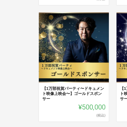
【1万部祝賀パーティ〜ドキュメン
【
ト映像上映会〜】ゴールドスポン
ト
サー
サ
¥500,000
(税込)