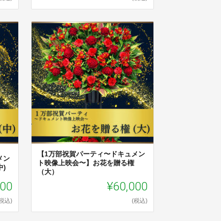
【1万部祝賀パーティ〜ドキュメン
メン
ト映像上映会〜】お花を贈る権
)
（大）
000
¥60,000
(税込)
(税込)