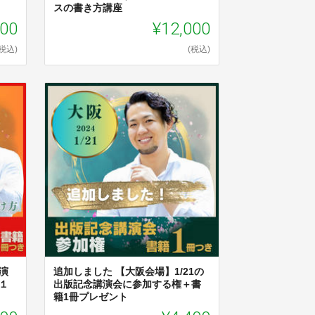
スの書き方講座
500
¥12,000
(税込)
(税込)
演
追加しました 【大阪会場】1/21の
１
出版記念講演会に参加する権＋書
籍1冊プレゼント