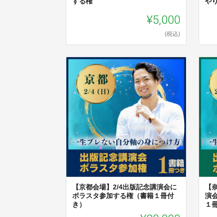
する権
や
¥5,000
(税込)
【京都会場】2/4出版記念講演会に
【
ボラスタ参加する権（書籍１冊付
演
き）
１