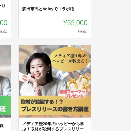
クリ
森田市郎とVoicyでコラボ権
000
¥55,000
(税込)
(税込)
メディア歴20年のハッピーから学
見
ぶ！取材が殺到するプレスリリー