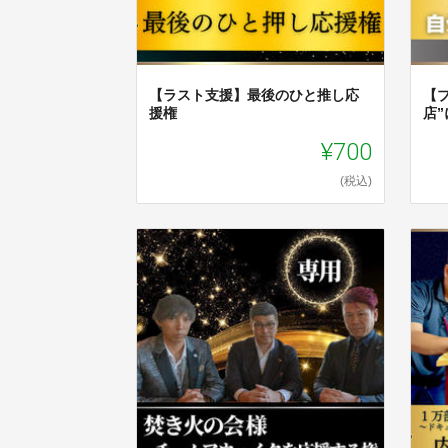
【ラスト支援】最後のひと推し応
【
援権
店
¥700
(税込)