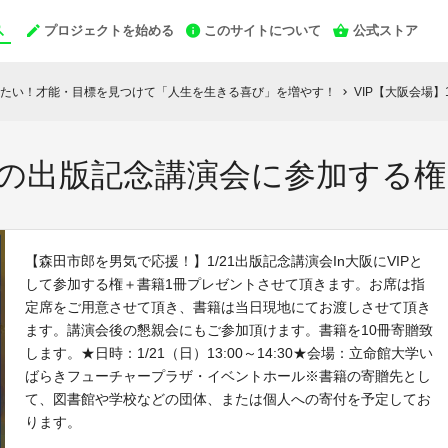
プロジェクトを始める
このサイトについて
公式ストア
たい！才能・目標を見つけて「人生を生きる喜び」を増やす！
VIP【大阪会場
chevron_right
/21の出版記念講演会に参加する
【森田市郎を男気で応援！】1/21出版記念講演会In大阪にVIPと
して参加する権＋書籍1冊プレゼントさせて頂きます。お席は指
定席をご用意させて頂き、書籍は当日現地にてお渡しさせて頂き
ます。講演会後の懇親会にもご参加頂けます。書籍を10冊寄贈致
します。★日時：1/21（日）13:00～14:30★会場：立命館大学い
ばらきフューチャープラザ・イベントホール※書籍の寄贈先とし
て、図書館や学校などの団体、または個人への寄付を予定してお
ります。