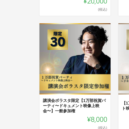
¥20,000
(税込)
講演会ボラスタ限定【1万部祝賀パ
【
ーティ〜ドキュメント映像上映
ト
会〜】一般参加権
¥8,000
(税込)