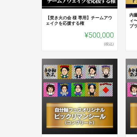
内
【焚き火の会 様 専用】チームアウ
ィ
ェイクを応援する権
プ
¥500,000
(税込)