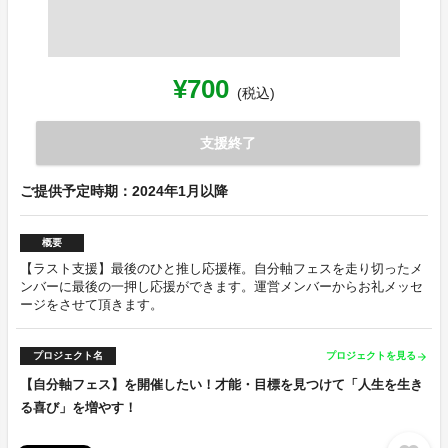
¥700
(税込)
支援終了
ご提供予定時期：2024年1月以降
概要
【ラスト支援】最後のひと推し応援権。自分軸フェスを走り切ったメ
ンバーに最後の一押し応援ができます。運営メンバーからお礼メッセ
ージをさせて頂きます。
プロジェクト名
プロジェクトを見る
arrow_forward
【自分軸フェス】を開催したい！才能・目標を見つけて「人生を生き
る喜び」を増やす！