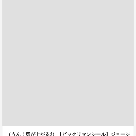
（うん！気が上がる⤴）【ビックリマンシール】ジョージ