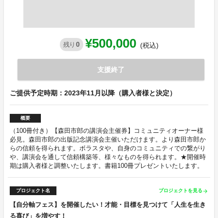
¥500,000
0
残り
(税込)
支援終了
ご提供予定時期：2023年11月以降（購入者様と決定）
概要
（100冊付き）【森田市郎の講演会主催券】コミュニティオーナー様
必見。森田市郎の出版記念講演会主催いただけます。より森田市郎か
らの信頼を得られます。ボラスタや、自身のコミュニティでの繋がり
や、講演会を通して信頼構築等、様々なものを得られます。★開催時
期は購入者様と調整いたします。書籍100冊プレゼントいたします。
プロジェクト名
プロジェクトを見る
arrow_forward
【自分軸フェス】を開催したい！才能・目標を見つけて「人生を生き
る喜び」を増やす！