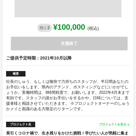
¥100,000
2
残り
(税込)
支援終了
ご提供予定時期：2021年10月以降
概要
社長のしゅう、もしくは愉快で力持ちのスタッフが、半日間あなたの
お手伝いをします。県内のアテンド、ポスティングなどにいかがでし
ょうか。実働時間は、8時間程度で、お願いします。2022年4月末まで
有効です。スタッフの誰がお手伝いをするかや、日時については、支
援者様と相談させていただきます。 ※プロジェクトオーナーのしゅう
かメイと面識のある方限定のリターンです。
プロジェクト名
プロジェクトを見る
arrow_forward
長引くコロナ禍で、生き残りをかけた挑戦！学びたい人が気軽に集ま