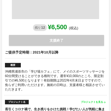
¥6,500
12
残り
(税込)
支援終了
ご提供予定時期：2021年10月以降
概要
沖縄県浦添市の「学び場カフェ」にて、メイのスポーツマッサージを
60分間受けることができる権利です。通常¥10,000のところ、限定割
引での¥6,500となります！有効期限は2022年4月末日までですので、
焦らずご利用いただけます。施術の日時は、支援者様と相談させてい
ただきます。
プロジェクト名
プロジェクトを見る
arrow_forward
長引くコロナ禍で、生き残りをかけた挑戦！学びたい人が気軽に集ま