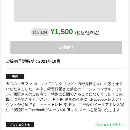
¥1,500
134
残り
(税込/送料込)
支援終了
ご提供予定時期：2021年10月
概要
今回のクラファンについてキンクゴング・西野亮廣さんに相談させて
いただきました。本来、録音録画さえ禁止の「ニシノコンサル」です
が、西野さんのご好意で、特別に公開できることになりました！この
機会に是非ご覧ください。 ▶▷▶ 動画の視聴にはFacebook個人アカ
ウントが必須です ＝＝＝▶▷▶ 支援後、ご登録のメールアドレス宛
に『視聴用のFacebookグループのURL』のメールを配信いたします
プロジェクト名
プロジェクトを見る
arrow_forward