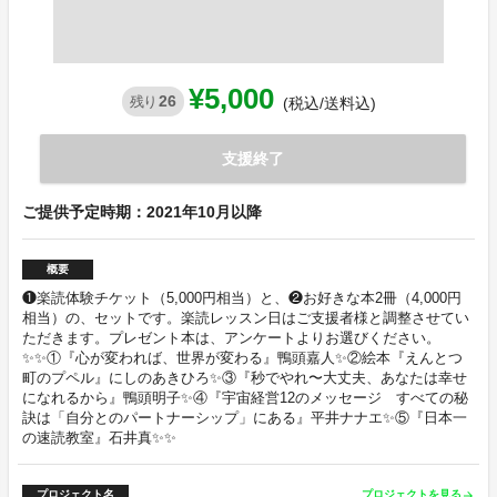
¥5,000
26
残り
(税込/送料込)
支援終了
ご提供予定時期：2021年10月以降
概要
❶楽読体験チケット（5,000円相当）と、❷お好きな本2冊（4,000円
相当）の、セットです。楽読レッスン日はご支援者様と調整させてい
ただきます。プレゼント本は、アンケートよりお選びください。
✨✨①『心が変われば、世界が変わる』鴨頭嘉人✨②絵本『えんとつ
町のプペル』にしのあきひろ✨③『秒でやれ〜大丈夫、あなたは幸せ
になれるから』鴨頭明子✨④『宇宙経営12のメッセージ すべての秘
訣は「自分とのパートナーシップ」にある』平井ナナエ✨⑤『日本一
の速読教室』石井真✨✨
プロジェクト名
プロジェクトを見る
arrow_forward