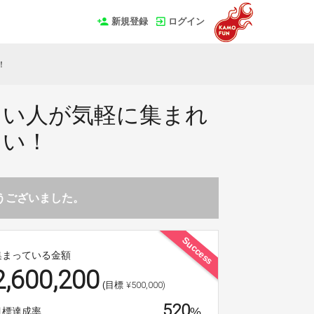
新規登録
ログイン
！
たい人が気軽に集まれ
たい！
とうございました。
Success
集まっている金額
2,600,200
¥500,000)
(目標
520
%
目標達成率