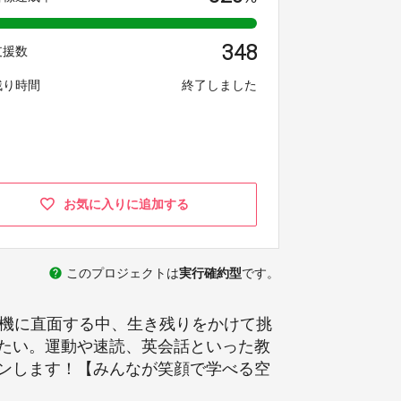
348
支援数
残り時間
終了しました
お気に入りに追加する
help
このプロジェクトは
実行確約型
です。
危機に直面する中、生き残りをかけて挑
たい。運動や速読、英会話といった教
ンします！【みんなが笑顔で学べる空