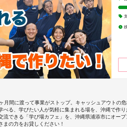
local_offer
watch_later
4ヶ月間に渡って事業がストップ。キャッシュアウトの
学べる、学びたい人が気軽に集まれる場を、沖縄で作り
交流できる「学び場カフェ」を、沖縄県浦添市にオープ
さまの力をお貸しください！