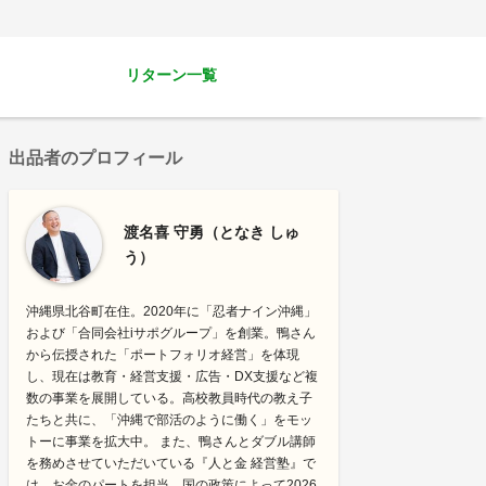
リターン一覧
出品者のプロフィール
渡名喜 守勇（となき しゅ
う）
沖縄県北谷町在住。2020年に「忍者ナイン沖縄」
および「合同会社iサポグループ」を創業。鴨さん
から伝授された「ポートフォリオ経営」を体現
し、現在は教育・経営支援・広告・DX支援など複
数の事業を展開している。高校教員時代の教え子
たちと共に、「沖縄で部活のように働く」をモッ
トーに事業を拡大中。 また、鴨さんとダブル講師
を務めさせていただいている『人と金 経営塾』で
は、お金のパートを担当。国の政策によって2026