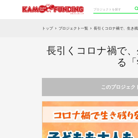
トップ
プロジェクト一覧
長引くコロナ禍で、生き残
chevron_right
chevron_right
長引くコロナ禍で、
る「
このプロジェクト