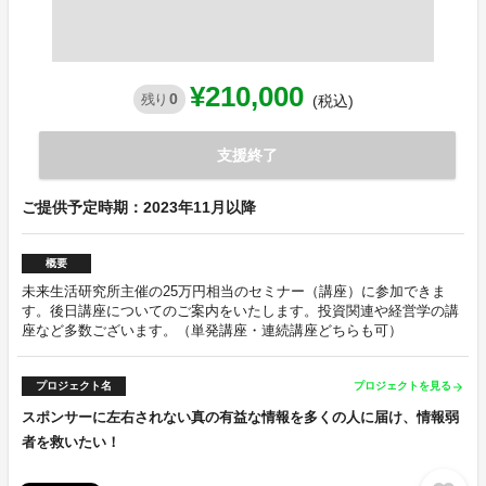
¥210,000
0
残り
(税込)
支援終了
ご提供予定時期：2023年11月以降
概要
未来生活研究所主催の25万円相当のセミナー（講座）に参加できま
す。後日講座についてのご案内をいたします。投資関連や経営学の講
座など多数ございます。（単発講座・連続講座どちらも可）
プロジェクト名
プロジェクトを見る
arrow_forward
スポンサーに左右されない真の有益な情報を多くの人に届け、情報弱
者を救いたい！