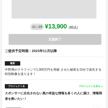
¥13,900
29
残り
(税込)
支援終了
ご提供予定時期：2023年11月以降
概要
中野博がクラファンで1,000万円を突破 させた秘策を15分で改札する
特別映像を送ります！
プロジェクト名
プロジェクトを見る
arrow_forward
スポンサーに左右されない真の有益な情報を多くの人に届け、情報弱
者を救いたい！