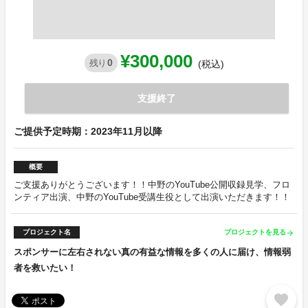
¥300,000
0
残り
(税込)
支援終了
ご提供予定時期：2023年11月以降
概要
ご支援ありがとうございます！！中野のYouTube公開収録見学、フロ
ンティア出演、中野のYouTube受講生役として出演いただきます！！
プロジェクト名
プロジェクトを見る
arrow_forward
スポンサーに左右されない真の有益な情報を多くの人に届け、情報弱
者を救いたい！
favorite