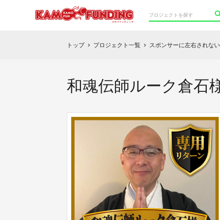
トップ
プロジェクト一覧
スポンサーに左右されない
chevron_right
chevron_right
和魂伝師ルーク倉石