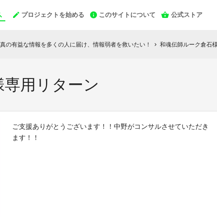
プロジェクトを始める
このサイトについて
公式ストア
真の有益な情報を多くの人に届け、情報弱者を救いたい！
和魂伝師ルーク倉石
chevron_right
様専用リターン
ご支援ありがとうございます！！中野がコンサルさせていただき
ます！！