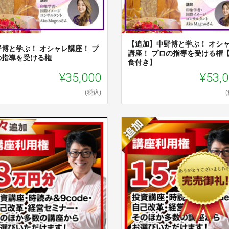
【追加】中野博と学ぶ！ オシ
野博と学ぶ！ オシャレ講座！ プ
講座！ プロの指導を受ける権
の指導を受ける権
食付き】
¥35,000
¥53,
(税込)