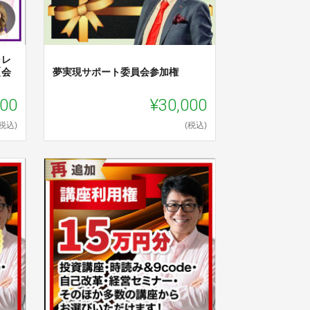
ャレ
【会
夢実現サポート委員会参加権
000
¥30,000
(税込)
(税込)