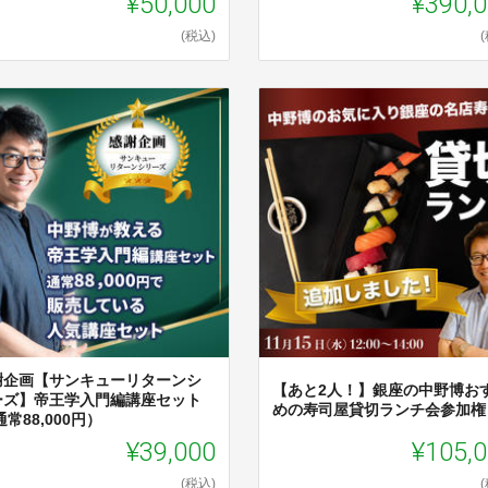
¥50,000
¥390,
(税込)
謝企画【サンキューリターンシ
【あと2人！】銀座の中野博お
ーズ】帝王学入門編講座セット
めの寿司屋貸切ランチ会参加権
通常88,000円）
¥39,000
¥105,
(税込)