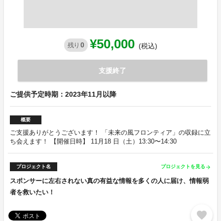
¥50,000
0
残り
(税込)
支援終了
ご提供予定時期：2023年11月以降
概要
ご支援ありがとうございます！ 「未来の風フロンティア」の収録に立
ち会えます！ 【開催日時】 11月18 日（土）13:30〜14:30
プロジェクト名
プロジェクトを見る
arrow_forward
スポンサーに左右されない真の有益な情報を多くの人に届け、情報弱
者を救いたい！
favorite