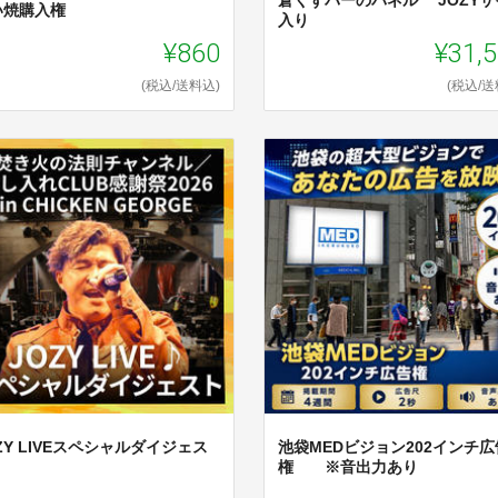
い焼購入権
入り
¥860
¥31,
(税込/送料込)
(税込/送
ZY LIVEスペシャルダイジェス
池袋MEDビジョン202インチ広
権 ※音出力あり