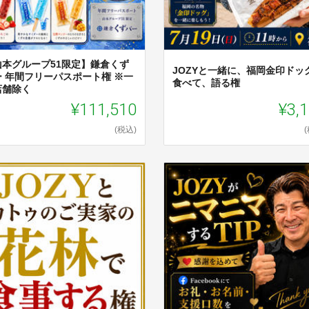
山本グループ51限定】鎌倉くず
JOZYと一緒に、福岡金印ドッ
ー 年間フリーパスポート権 ※一
食べて、語る権
店舗除く
¥111,510
¥3,
(税込)