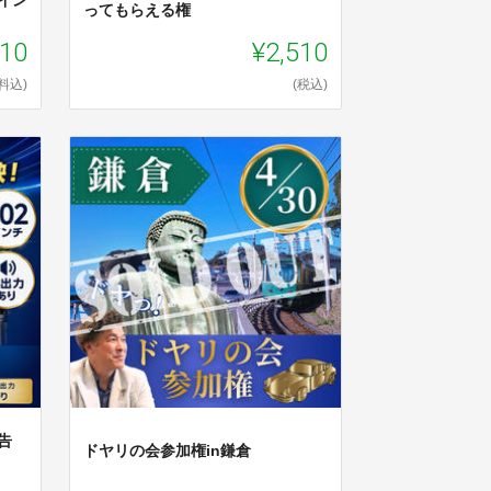
ってもらえる権
510
¥2,510
料込)
(税込)
告
ドヤリの会参加権in鎌倉