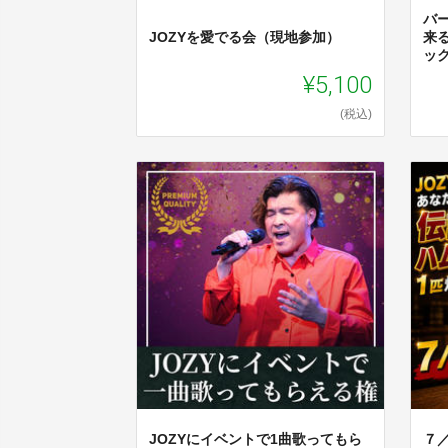
バ
JOZYを愛でる会（現地参加）
来
ッ
¥5,100
(税込)
JOZYにイベントで1曲歌ってもら
７