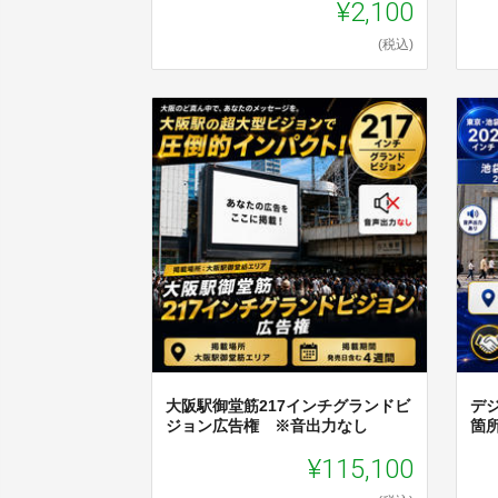
¥2,100
(税込)
大阪駅御堂筋217インチグランドビ
デ
ジョン広告権 ※音出力なし
箇
¥115,100