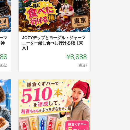
ーマ
JOZYデップとヨーグルトジャーマ
【神
ニーを一緒に食べに行ける権【東
京】
888
¥8,888
(税込)
(税込)