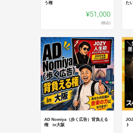
う権
た
¥51,000
(税込)
AD Nomiya（歩く広告）背負える
JO
権 in大阪
ト