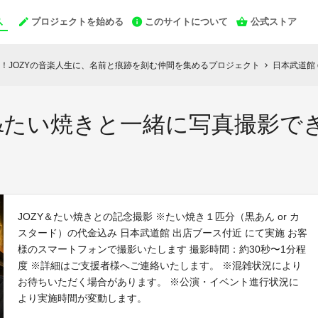
プロジェクトを始める
このサイトについて
公式ストア
！JOZYの音楽人生に、名前と痕跡を刻む仲間を集めるプロジェクト
日本武道館 d
chevron_right
ZY&たい焼きと一緒に写真撮影で
JOZY＆たい焼きとの記念撮影 ※たい焼き１匹分（黒あん or カ
スタード）の代金込み 日本武道館 出店ブース付近 にて実施 お客
様のスマートフォンで撮影いたします 撮影時間：約30秒〜1分程
度 ※詳細はご支援者様へご連絡いたします。 ※混雑状況により
お待ちいただく場合があります。 ※公演・イベント進行状況に
より実施時間が変動します。