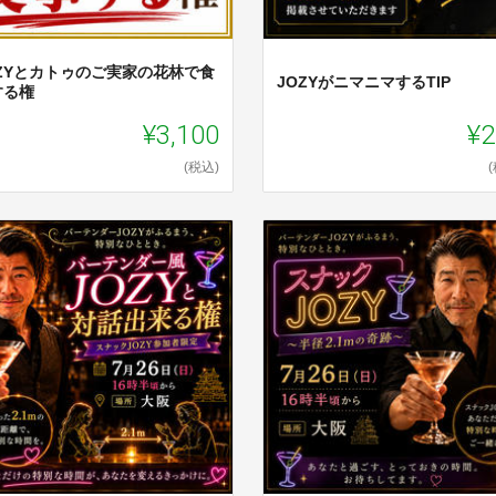
OZYとカトゥのご実家の花林で食
JOZYがニマニマするTIP
する権
¥3,100
¥2
(税込)