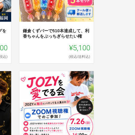
グを
鎌倉くずバーで510本達成して、利
香ちゃんをぶっちぎらせたい権
100
¥5,100
(税込)
(税込/送料込)