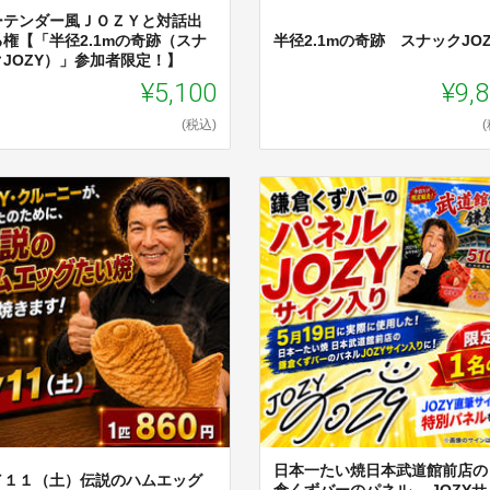
ーテンダー風ＪＯＺＹと対話出
る権【「半径2.1mの奇跡（スナ
半径2.1mの奇跡 スナックJOZ
クJOZY）」参加者限定！】
¥5,100
¥9,
(税込)
日本一たい焼日本武道館前店の
／１１（土）伝説のハムエッグ
倉くずバーのパネル JOZYサ