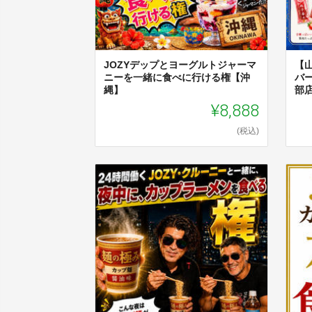
JOZYデップとヨーグルトジャーマ
【
ニーを一緒に食べに行ける権【沖
バ
縄】
部
¥8,888
(税込)