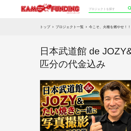
トップ
プロジェクト一覧
今こそ、火種を燃やせ！！
chevron_right
chevron_right
日本武道館 de JO
匹分の代金込み