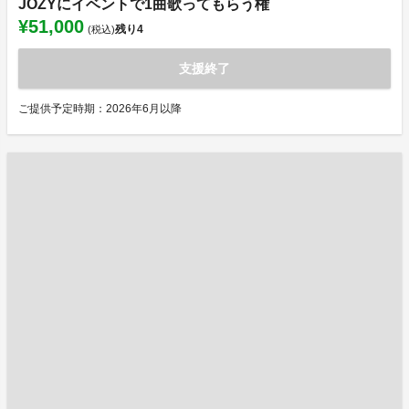
JOZYにイベントで1曲歌ってもらう権
¥51,000
残り
4
(税込)
支援終了
ご提供予定時期：2026年6月以降