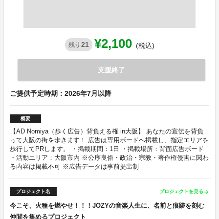
¥2,100
21
残り
(税込)
支援終了
ご提供予定時期：2026年7月以降
概要
【AD Nomiya（歩く広告）背負える権 in大阪】 あなたの宣伝を背負
って大阪の街を歩きます！ 広告は専用ボードへ掲載し、指定エリアを
歩行してPRします。 ・掲載期間：1日 ・掲載場所：背面広告ボード
・活動エリア：大阪市内 ※公序良俗・政治・宗教・著作権侵害に関わ
る内容は掲載不可 ※広告データは事前提出制
プロジェクト名
プロジェクトを見る
arrow_forward
今こそ、火種を燃やせ！！！JOZYの音楽人生に、名前と痕跡を刻む
仲間を集めるプロジェクト