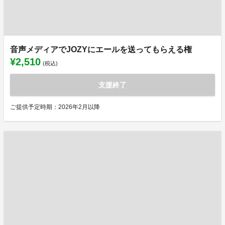
音声メディアでJOZYにエールを送ってもらえる権
¥2,510
(税込)
支援終了
ご提供予定時期：2026年2月以降