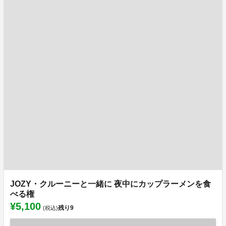
JOZY・クルーニーと一緒に 夜中にカップラーメンを食
べる権
¥5,100
残り
9
(税込)