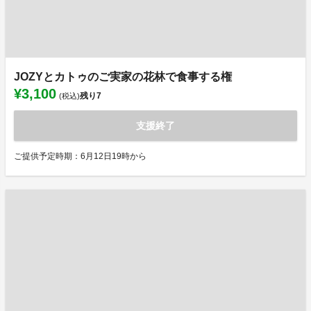
JOZYとカトゥのご実家の花林で食事する権
¥3,100
残り
7
(税込)
支援終了
ご提供予定時期：6月12日19時から