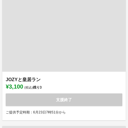
JOZYと皇居ラン
¥3,100
残り
3
(税込)
支援終了
ご提供予定時期：6月23日7時51分から