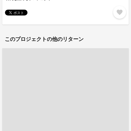
favorite
このプロジェクトの他のリターン