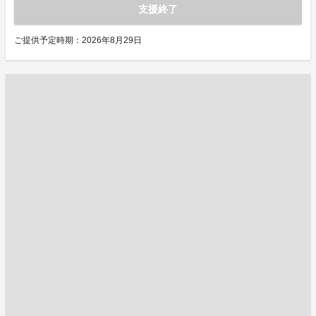
支援終了
ご提供予定時期：2026年8月29日