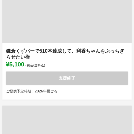
鎌倉くずバーで510本達成して、利香ちゃんをぶっちぎ
らせたい権
¥5,100
(税込/送料込)
支援終了
ご提供予定時期：2026年夏ごろ