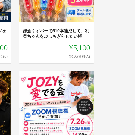
グを
鎌倉くずバーで510本達成して、利
香ちゃんをぶっちぎらせたい権
100
¥5,100
(税込)
(税込/送料込)