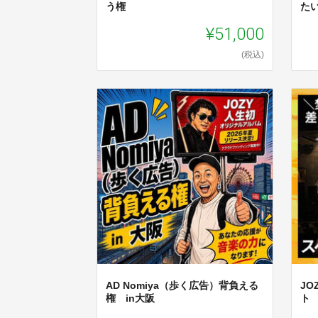
う権
た
¥51,000
(税込)
AD Nomiya（歩く広告）背負える
JO
権 in大阪
ト