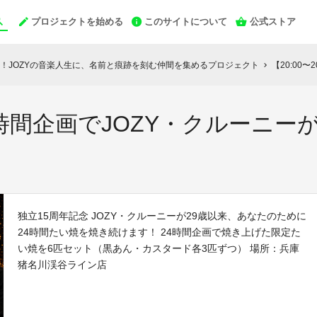
プロジェクトを始める
このサイトについて
公式ストア
！JOZYの音楽人生に、名前と痕跡を刻む仲間を集めるプロジェクト
【20:00〜2
chevron_right
1】24時間企画でJOZY・クルー
独立15周年記念 JOZY・クルーニーが29歳以来、あなたのために
24時間たい焼を焼き続けます！ 24時間企画で焼き上げた限定た
い焼を6匹セット（黒あん・カスタード各3匹ずつ） 場所：兵庫
猪名川渓谷ライン店