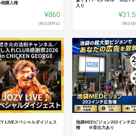
い焼購入権
入り
¥860
¥31,
(税込/送料込)
(税込/送
ZY LIVEスペシャルダイジェス
池袋MEDビジョン202インチ広
権 ※音出力あり