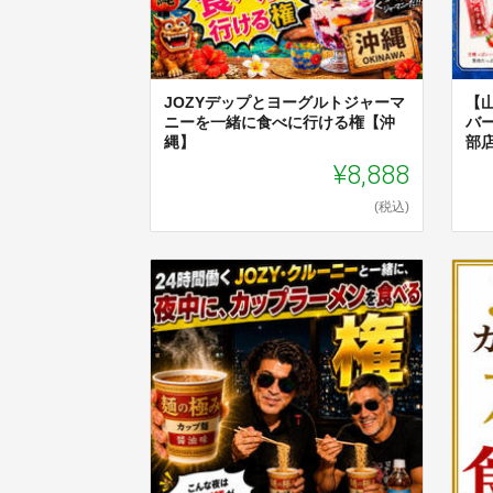
JOZYデップとヨーグルトジャーマ
【
ニーを一緒に食べに行ける権【沖
バ
縄】
部
¥8,888
(税込)