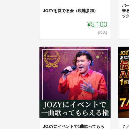
バ
JOZYを愛でる会（現地参加）
来
ッ
¥5,100
(税込)
JOZYにイベントで1曲歌ってもら
７