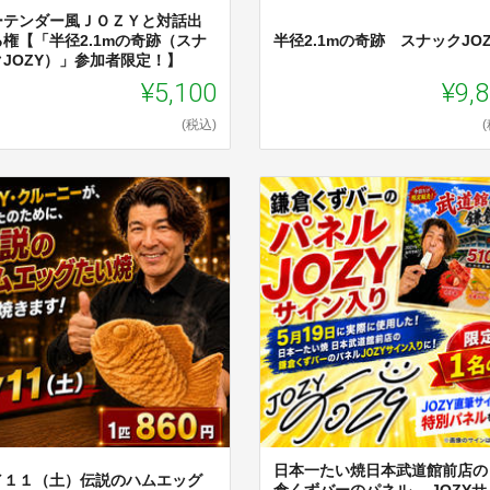
ーテンダー風ＪＯＺＹと対話出
る権【「半径2.1mの奇跡（スナ
半径2.1mの奇跡 スナックJOZ
クJOZY）」参加者限定！】
¥5,100
¥9,
(税込)
日本一たい焼日本武道館前店の
／１１（土）伝説のハムエッグ
倉くずバーのパネル JOZYサ