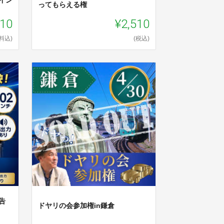
ってもらえる権
510
¥2,510
料込)
(税込)
告
ドヤリの会参加権in鎌倉