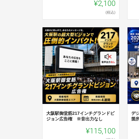
¥2,100
(税込)
大阪駅御堂筋217インチグランドビ
デ
ジョン広告権 ※音出力なし
箇
¥115,100