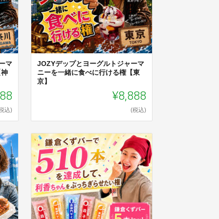
ーマ
JOZYデップとヨーグルトジャーマ
【神
ニーを一緒に食べに行ける権【東
京】
888
¥8,888
(税込)
(税込)