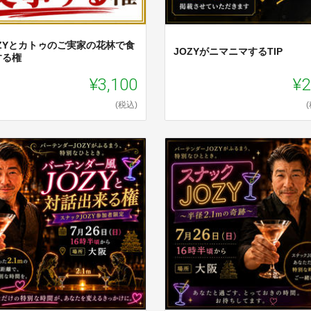
OZYとカトゥのご実家の花林で食
JOZYがニマニマするTIP
する権
¥3,100
¥2
(税込)