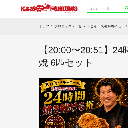
トップ
プロジェクト一覧
今こそ、火種を燃やせ！！
chevron_right
chevron_right
【20:00〜20:5
焼 6匹セット