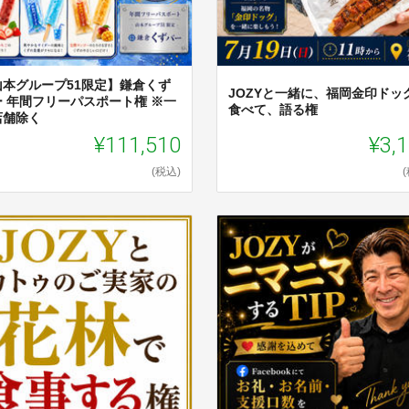
山本グループ51限定】鎌倉くず
JOZYと一緒に、福岡金印ドッ
ー 年間フリーパスポート権 ※一
食べて、語る権
店舗除く
¥111,510
¥3,
(税込)