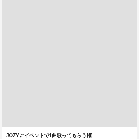
JOZYにイベントで1曲歌ってもらう権