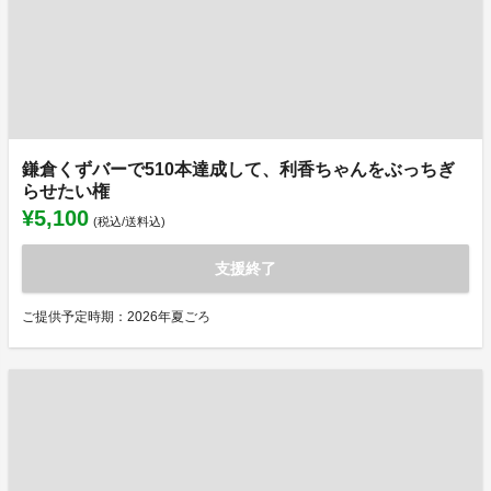
鎌倉くずバーで510本達成して、利香ちゃんをぶっちぎ
らせたい権
¥5,100
(税込/送料込)
支援終了
ご提供予定時期：2026年夏ごろ