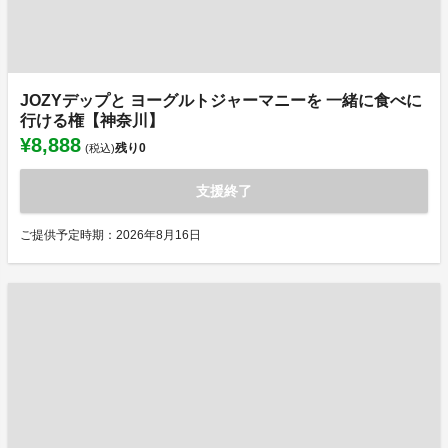
JOZYデップと ヨーグルトジャーマニーを 一緒に食べに
行ける権【神奈川】
¥8,888
残り
0
(税込)
支援終了
ご提供予定時期：2026年8月16日