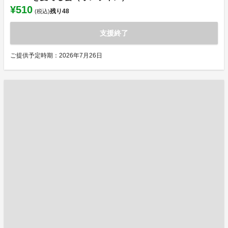
¥510
残り
48
(税込)
支援終了
ご提供予定時期：2026年7月26日