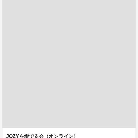
JOZYを愛でる会（オンライン）