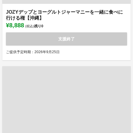
JOZYデップとヨーグルトジャーマニーを一緒に食べに
行ける権【沖縄】
¥8,888
残り
0
(税込)
支援終了
ご提供予定時期：2026年9月25日