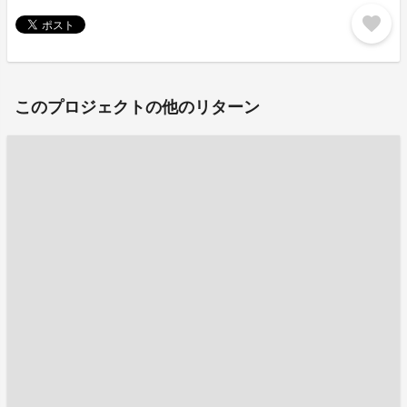
favorite
このプロジェクトの他のリターン