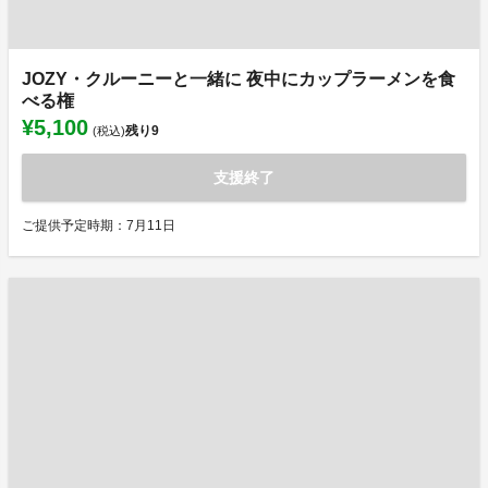
JOZY・クルーニーと一緒に 夜中にカップラーメンを食
べる権
¥5,100
残り
9
(税込)
支援終了
ご提供予定時期：7月11日