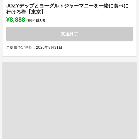
JOZYデップとヨーグルトジャーマニーを一緒に食べに
行ける権【東京】
¥8,888
残り
0
(税込)
支援終了
ご提供予定時期：2026年8月31日