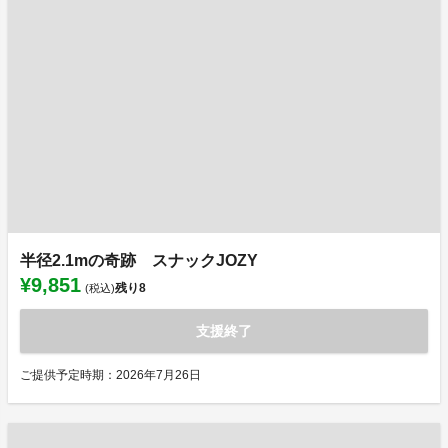
半径2.1mの奇跡 スナックJOZY
¥9,851
残り
8
(税込)
支援終了
ご提供予定時期：2026年7月26日