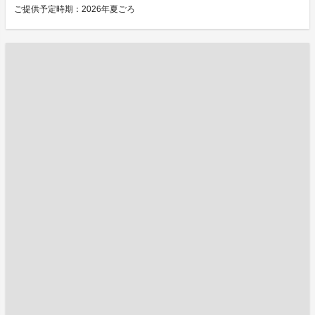
ご提供予定時期：2026年夏ごろ