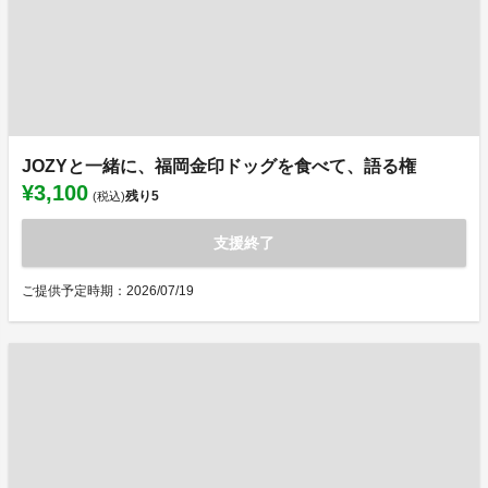
JOZYと一緒に、福岡金印ドッグを食べて、語る権
¥3,100
残り
5
(税込)
支援終了
ご提供予定時期：2026/07/19