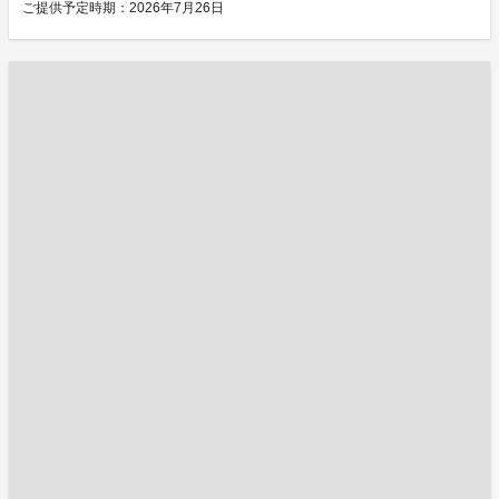
ご提供予定時期：2026年7月26日