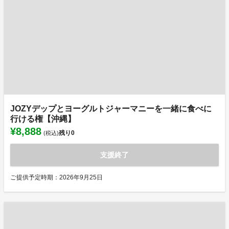
JOZYデップとヨーグルトジャーマニーを一緒に食べに
行ける権【沖縄】
¥8,888
残り
0
(税込)
支援終了
ご提供予定時期：2026年9月25日