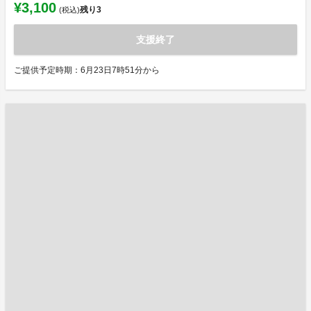
¥3,100
残り
3
(税込)
支援終了
ご提供予定時期：6月23日7時51分から