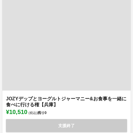
JOZYデップとヨーグルトジャーマニー&お食事を一緒に
食べに行ける権【兵庫】
¥10,510
残り
0
(税込)
支援終了