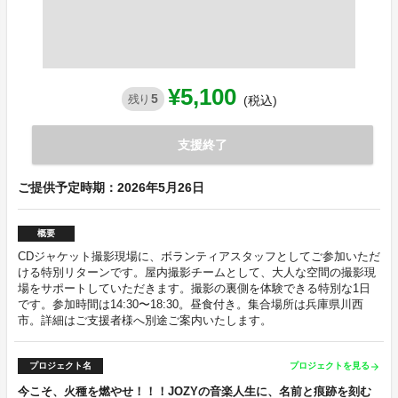
¥5,100
5
残り
(税込)
支援終了
ご提供予定時期：2026年5月26日
概要
CDジャケット撮影現場に、ボランティアスタッフとしてご参加いただ
ける特別リターンです。屋内撮影チームとして、大人な空間の撮影現
場をサポートしていただきます。撮影の裏側を体験できる特別な1日
です。参加時間は14:30〜18:30。昼食付き。集合場所は兵庫県川西
市。詳細はご支援者様へ別途ご案内いたします。
プロジェクト名
プロジェクトを見る
arrow_forward
今こそ、火種を燃やせ！！！JOZYの音楽人生に、名前と痕跡を刻む