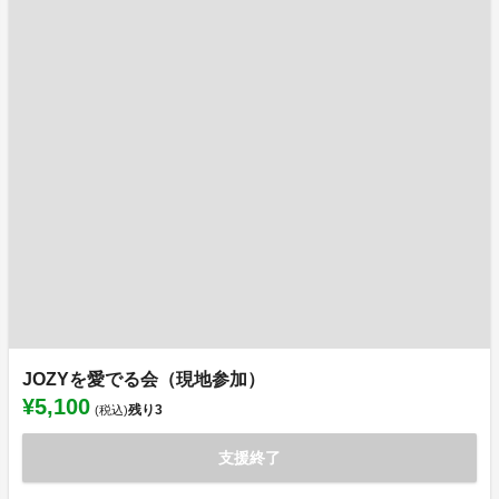
JOZYを愛でる会（現地参加）
¥5,100
残り
3
(税込)
支援終了