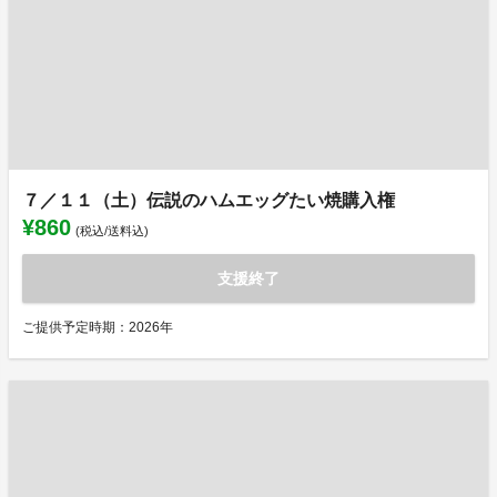
７／１１（土）伝説のハムエッグたい焼購入権
¥860
(税込/送料込)
支援終了
ご提供予定時期：2026年