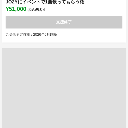
JOZYにイベントで1曲歌ってもらう権
¥51,000
残り
4
(税込)
支援終了
ご提供予定時期：2026年6月以降