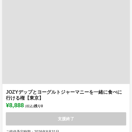
JOZYデップとヨーグルトジャーマニーを一緒に食べに
行ける権【東京】
¥8,888
残り
0
(税込)
支援終了
ご提供予定時期：2026年8月31日