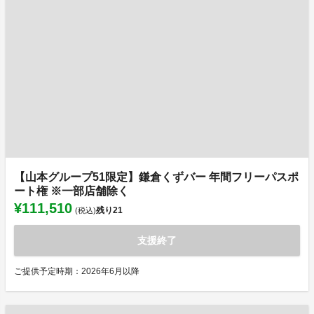
【山本グループ51限定】鎌倉くずバー 年間フリーパスポ
ート権 ※一部店舗除く
¥111,510
残り
21
(税込)
支援終了
ご提供予定時期：2026年6月以降