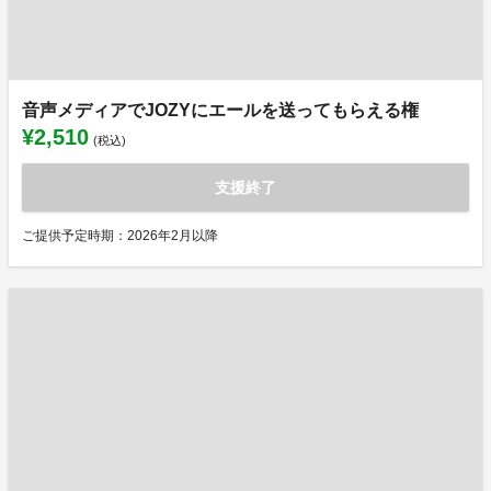
音声メディアでJOZYにエールを送ってもらえる権
¥2,510
(税込)
支援終了
ご提供予定時期：2026年2月以降