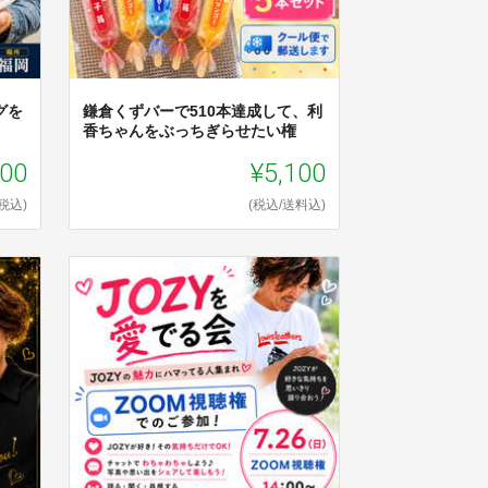
グを
鎌倉くずバーで510本達成して、利
香ちゃんをぶっちぎらせたい権
100
¥5,100
(税込)
(税込/送料込)