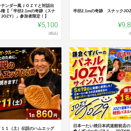
ーテンダー風ＪＯＺＹと対話出
る権【「半径2.1mの奇跡（スナ
半径2.1mの奇跡 スナックJOZ
クJOZY）」参加者限定！】
¥5,100
¥9,
(税込)
日本一たい焼日本武道館前店の
／１１（土）伝説のハムエッグ
倉くずバーのパネル JOZYサ