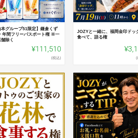
山本グループ51限定】鎌倉くず
JOZYと一緒に、福岡金印ドッ
ー 年間フリーパスポート権 ※一
食べて、語る権
店舗除く
¥111,510
¥3,
(税込)