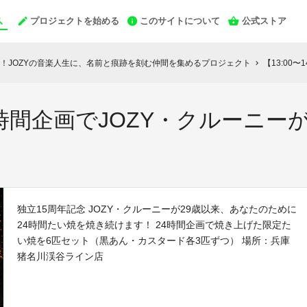
プロジェクトを始める
このサイトについて
公式ストア
！JOZYの音楽人生に、名前と痕跡を刻む仲間を集めるプロジェクト
【13:00〜1
chevron_right
0】24時間企画でJOZY・クルー
独立15周年記念 JOZY・クルーニーが29歳以来、あなたのために
24時間たい焼を焼き続けます！ 24時間企画で焼き上げた限定た
い焼を6匹セット（黒あん・カスタード各3匹ずつ） 場所：兵庫
猪名川渓谷ライン店