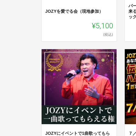
バ
JOZYを愛でる会（現地参加）
来
ッ
¥5,100
(税込)
JOZYにイベントで1曲歌ってもら
７