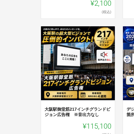
¥2,100
(税込)
大阪駅御堂筋217インチグランドビ
デ
ジョン広告権 ※音出力なし
箇
¥115,100