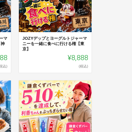
ーマ
JOZYデップとヨーグルトジャーマ
【神
ニーを一緒に食べに行ける権【東
京】
888
¥8,888
(税込)
(税込)