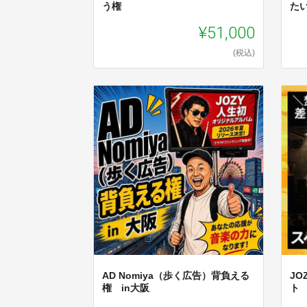
う権
た
¥51,000
(税込)
AD Nomiya（歩く広告）背負える
JO
権 in大阪
ト