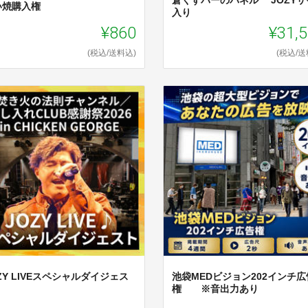
い焼購入権
入り
¥860
¥31,
(税込/送料込)
(税込/送
ZY LIVEスペシャルダイジェス
池袋MEDビジョン202インチ広
権 ※音出力あり