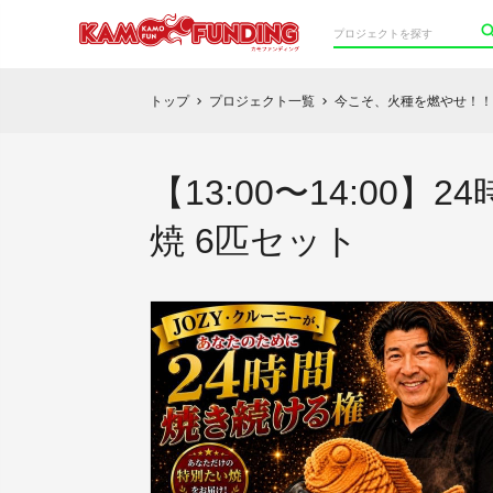
トップ
プロジェクト一覧
今こそ、火種を燃やせ！！
chevron_right
chevron_right
【13:00〜14:0
焼 6匹セット