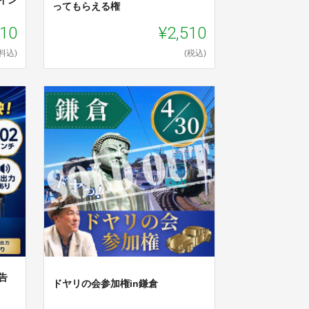
ってもらえる権
510
¥2,510
料込)
(税込)
告
ドヤリの会参加権in鎌倉