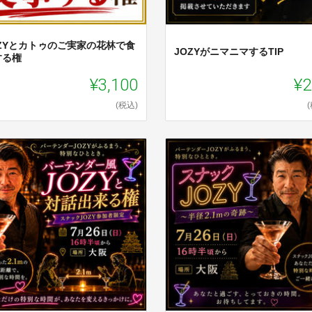
OZYとカトゥのご実家の花林で食
JOZYがニマニマするTIP
する権
¥3,100
¥2
(税込)