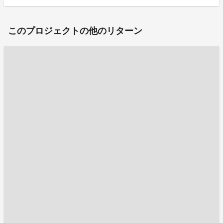
このプロジェクトの他のリターン