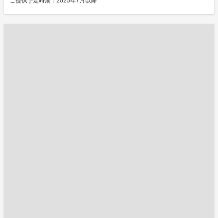
ご提供予定時期：2025年7月以降