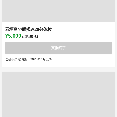
石垣島で腸揉み20分体験
¥5,000
残り
2
(税込)
支援終了
ご提供予定時期：2025年1月以降