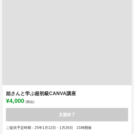
姐さんと学ぶ超初級CANVA講座
¥4,000
(税込)
支援終了
ご提供予定時期：25年1月12日・1月26日 21時開催