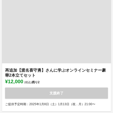
再追加【渡名喜守勇】さんに学ぶオンラインセミナー豪
華2本立てセット
¥12,000
残り
2
(税込)
支援終了
ご提供予定時期：2025年1月8日（土）1月13日（祝．月）21:00〜