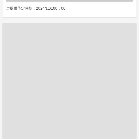
ご提供予定時期：2024/11/100：00