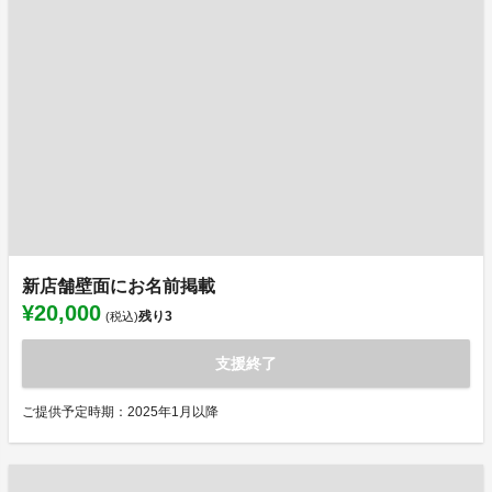
新店舗壁面にお名前掲載
¥20,000
残り
3
(税込)
支援終了
ご提供予定時期：2025年1月以降