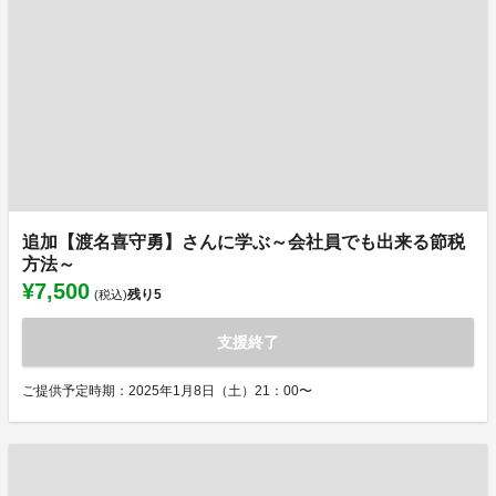
追加【渡名喜守勇】さんに学ぶ～会社員でも出来る節税
方法～
¥7,500
残り
5
(税込)
支援終了
ご提供予定時期：2025年1月8日（土）21：00〜