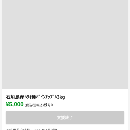
石垣島産ﾊﾜｲ種ﾊﾟｲﾝｱｯﾌﾟﾙ3kg
¥5,000
残り
0
(税込/送料込)
支援終了