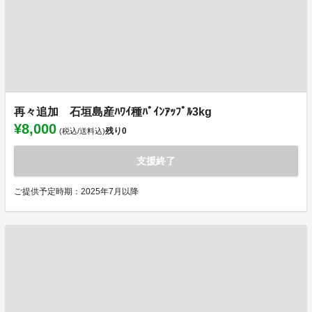
再々追加 石垣島産ﾊﾜｲ種ﾊﾟｲﾝｱｯﾌﾟﾙ3kg
¥8,000
残り
0
(税込/送料込)
支援終了
ご提供予定時期：2025年7月以降