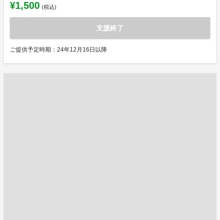
¥1,500
(税込)
支援終了
ご提供予定時期：24年12月16日以降