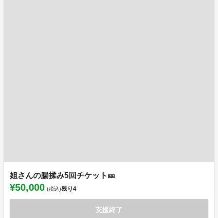
姐さんの腸揉み5回チケット🎫
¥50,000
残り
4
(税込)
支援終了