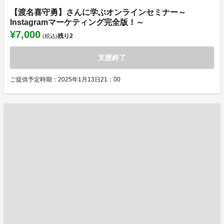
【渡名喜守勇】さんに学ぶオンラインセミナー～
Instagramマーケティング完全版！～
¥7,000
残り
2
(税込)
支援終了
ご提供予定時期：2025年1月13日21：00