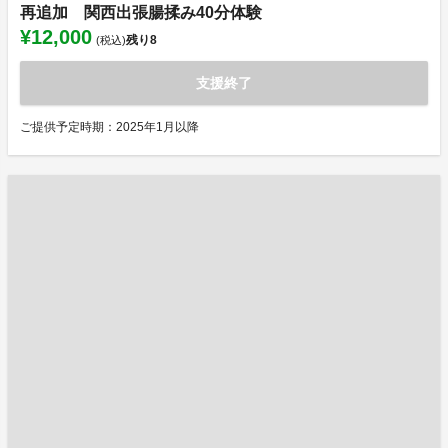
再追加 関西出張腸揉み40分体験
¥12,000
残り
8
(税込)
支援終了
ご提供予定時期：2025年1月以降