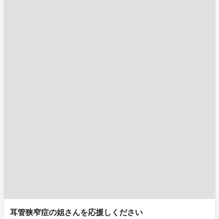
耳管狭窄症の姐さんを応援しください