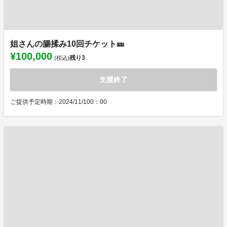
姐さんの腸揉み10回チケット🎫
¥100,000
残り
3
(税込)
支援終了
ご提供予定時期：2024/11/100：00