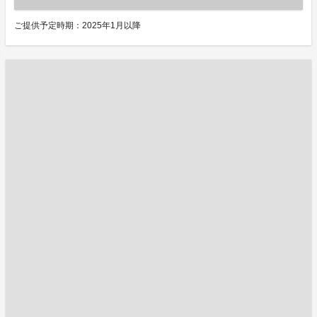
ご提供予定時期：2025年1月以降