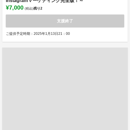
Instagramマーケティング完全版！～
¥7,000
残り
2
(税込)
支援終了
ご提供予定時期：2025年1月13日21：00