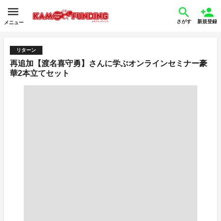
さがす
新規登録
メニュー
リターン
再追加【渡名喜守勇】さんに学ぶオンラインセミナー豪
華2本立てセット