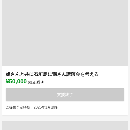
姐さんと共に石垣島に鴨さん講演会を考える
¥50,000
残り
0
(税込)
支援終了
ご提供予定時期：2025年1月以降