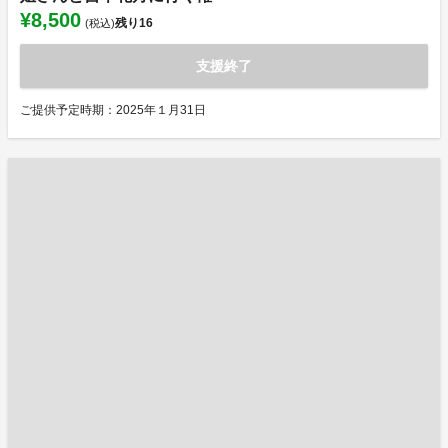
¥8,500
残り
16
(税込)
支援終了
ご提供予定時期：2025年１月31日