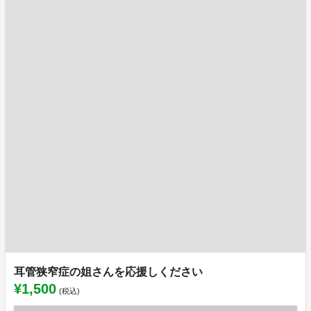
耳管狭窄症の姐さんを応援しください
¥1,500
(税込)