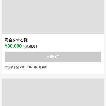
司会をする権
¥30,000
残り
3
(税込)
支援終了
ご提供予定時期：2025年1月以降