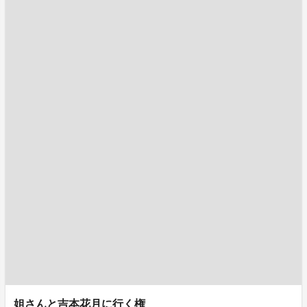
姐さんと吉本花月に行く権