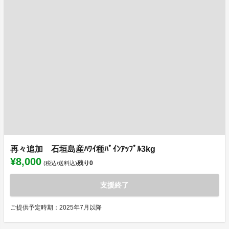
再々追加 石垣島産ﾊﾜｲ種ﾊﾟｲﾝｱｯﾌﾟﾙ3kg
¥8,000
残り
0
(税込/送料込)
支援終了
ご提供予定時期：2025年7月以降