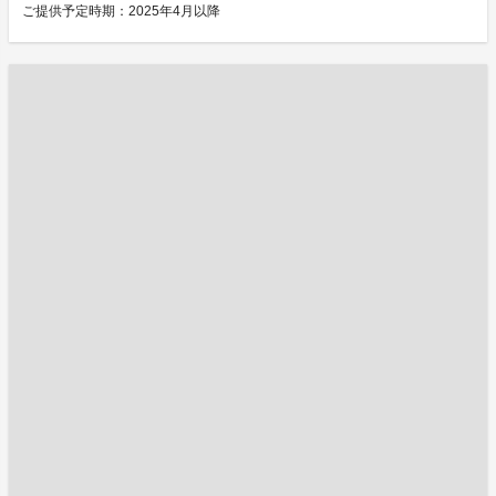
ご提供予定時期：2025年4月以降