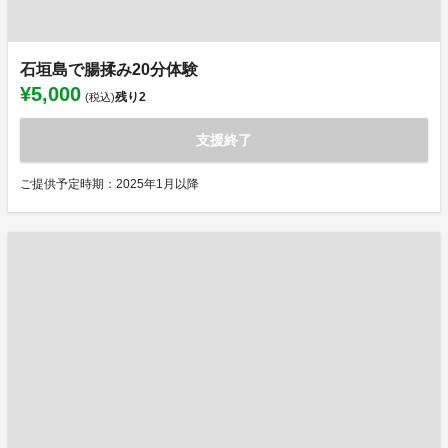
石垣島で腸揉み20分体験
¥5,000
残り
2
(税込)
支援終了
ご提供予定時期：2025年1月以降