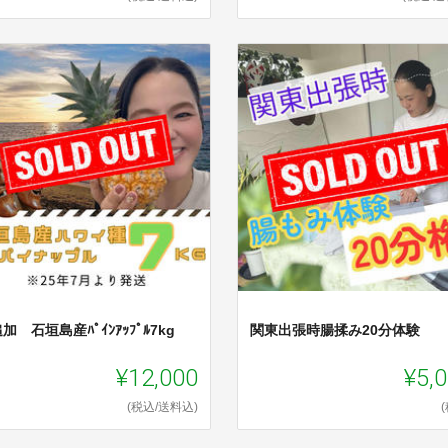
加 石垣島産ﾊﾟｲﾝｱｯﾌﾟﾙ7kg
関東出張時腸揉み20分体験
¥12,000
¥5,
(税込/送料込)