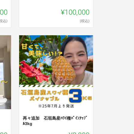
000
¥100,000
(税込)
(税込)
再々追加 石垣島産ﾊﾜｲ種ﾊﾟｲﾝｱｯﾌﾟ
ﾙ3kg