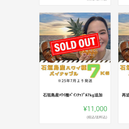
石垣島産ﾊﾜｲ種ﾊﾟｲﾝｱｯﾌﾟﾙ7kg追加
再追
¥11,000
(税込/送料込)