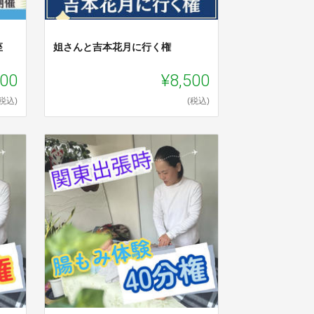
座
姐さんと吉本花月に行く権
000
¥8,500
(税込)
(税込)