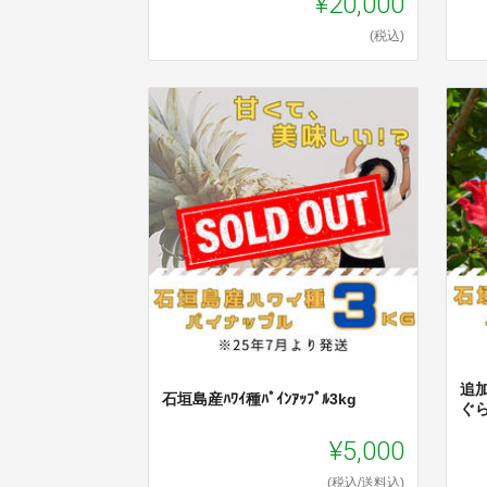
¥20,000
(税込)
追加
石垣島産ﾊﾜｲ種ﾊﾟｲﾝｱｯﾌﾟﾙ3kg
ぐら
¥5,000
(税込/送料込)