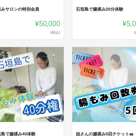
揉みサロンの特別会員
石垣島で腸揉み20分体験
¥50,000
¥5,
(税込)
垣島で腸揉み40体験
姐さんの腸揉み5回チケット🎫