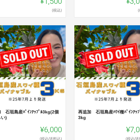
¥1,500
¥3,
(税込)
 石垣島産ﾊﾟｲﾝｱｯﾌﾟﾙ3kg(2個
再追加 石垣島産ﾊﾜｲ種ﾊﾟｲﾝｱｯﾌ
い)
3kg
¥6,000
¥7,
(税込/送料込)
(税込/送