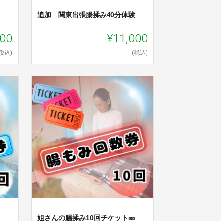
追加 関東出張腸揉み40分体験
000
¥11,000
(税込)
(税込)
姐さんの腸揉み10回チケット🎫