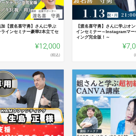
追加【渡名喜守勇】さんに学ぶ
【渡名喜守勇】さんに学ぶオン
ンラインセミナー豪華2本立てセ
インセミナー～Instagramマ
ト
ィング完全版！～
¥12,000
¥7,
(税込)