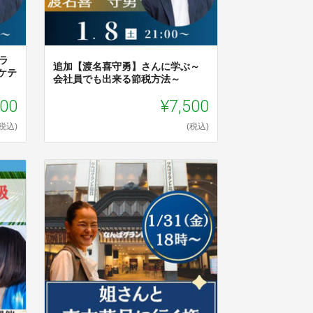
ラ
追加【渡名喜守勇】さんに学ぶ～
ーケテ
会社員でも出来る節税方法～
000
¥7,500
(税込)
(税込)