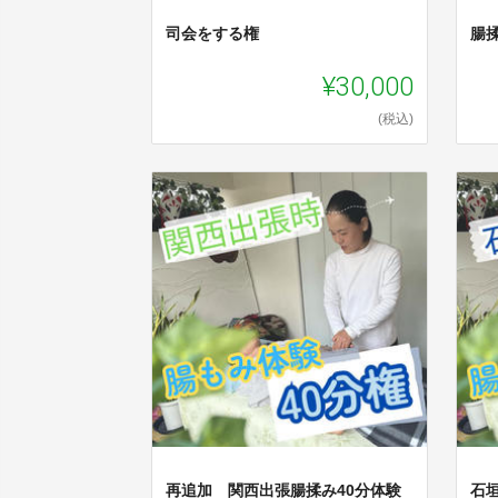
司会をする権
腸
¥30,000
(税込)
再追加 関西出張腸揉み40分体験
石