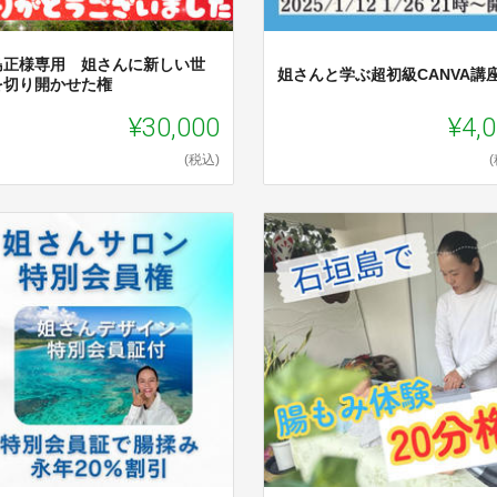
島正様専用 姐さんに新しい世
姐さんと学ぶ超初級CANVA講
を切り開かせた権
¥30,000
¥4,
(税込)