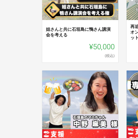
再
姐さんと共に石垣島に鴨さん講演
オ
会を考える
ッ
¥50,000
(税込)