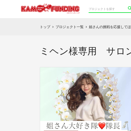
トップ
プロジェクト一覧
姐さんの挑戦を応援してほ
chevron_right
chevron_right
ミヘン様専用 サロ