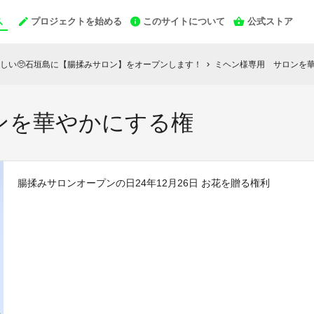
プロジェクトを始める
このサイトについて
公式ストア
しい🥺石垣島に【腸揉みサロン】をオープンします！
ミヘン様専用 サロンを
chevron_right
ンを華やかにする権
腸揉みサロンオープンの日24年12月26日 お花を贈る権利