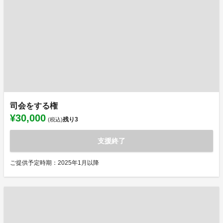
司会をする権
¥30,000
残り
3
(税込)
支援終了
ご提供予定時期：2025年1月以降