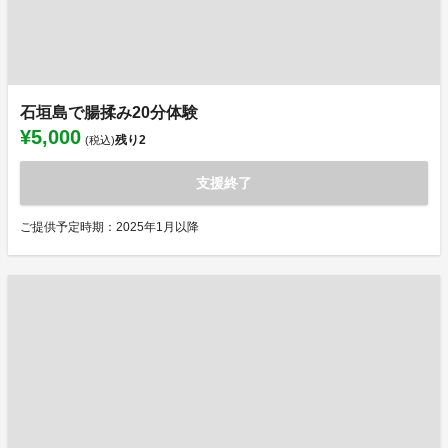
石垣島で腸揉み20分体験
¥5,000
残り
2
(税込)
支援終了
ご提供予定時期：2025年1月以降