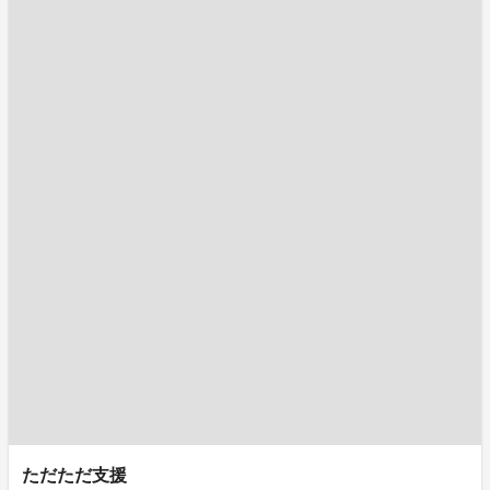
ただただ支援