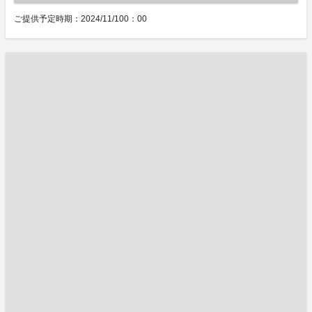
ご提供予定時期：2024/11/100：00