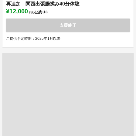
再追加 関西出張腸揉み40分体験
¥12,000
残り
8
(税込)
支援終了
ご提供予定時期：2025年1月以降