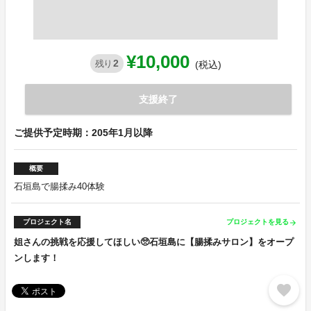
¥10,000
2
残り
(税込)
支援終了
ご提供予定時期：205年1月以降
概要
石垣島で腸揉み40体験
プロジェクト名
プロジェクトを見る
arrow_forward
姐さんの挑戦を応援してほしい🥺石垣島に【腸揉みサロン】をオープ
ンします！
favorite