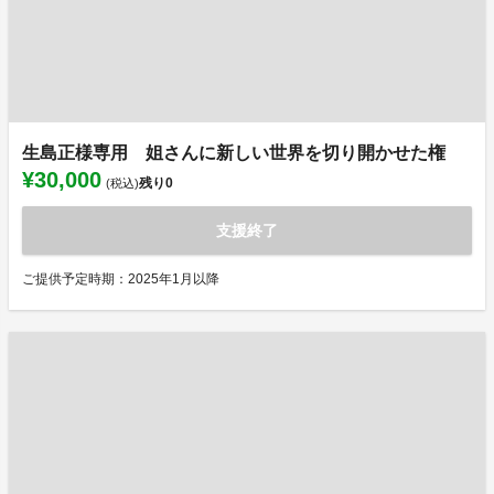
生島正様専用 姐さんに新しい世界を切り開かせた権
¥30,000
残り
0
(税込)
支援終了
ご提供予定時期：2025年1月以降