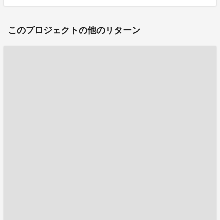
このプロジェクトの他のリターン