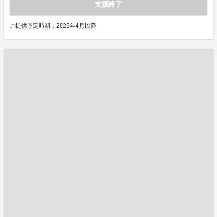
支援終了
ご提供予定時期：2025年4月以降