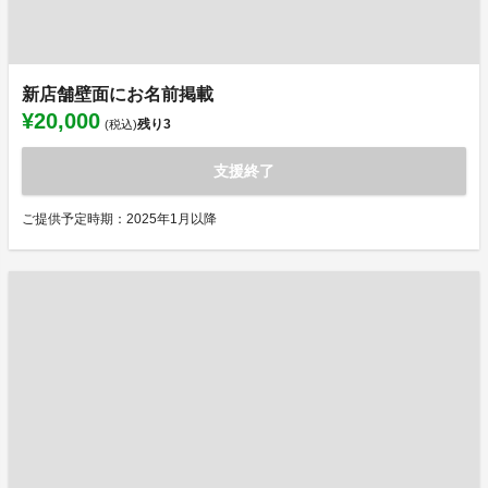
新店舗壁面にお名前掲載
¥20,000
残り
3
(税込)
支援終了
ご提供予定時期：2025年1月以降