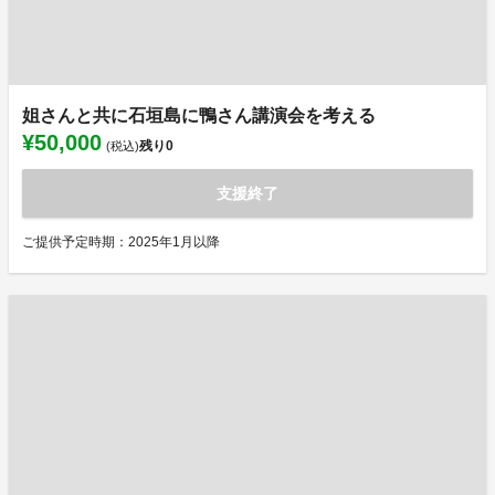
姐さんと共に石垣島に鴨さん講演会を考える
¥50,000
残り
0
(税込)
支援終了
ご提供予定時期：2025年1月以降