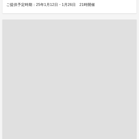
ご提供予定時期：25年1月12日・1月26日 21時開催