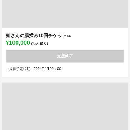
姐さんの腸揉み10回チケット🎫
¥100,000
残り
3
(税込)
支援終了
ご提供予定時期：2024/11/100：00