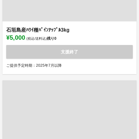
石垣島産ﾊﾜｲ種ﾊﾟｲﾝｱｯﾌﾟﾙ3kg
¥5,000
残り
0
(税込/送料込)
支援終了
ご提供予定時期：2025年7月以降