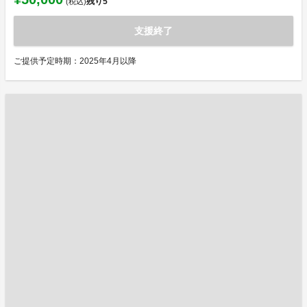
残り
5
(税込)
支援終了
ご提供予定時期：2025年4月以降