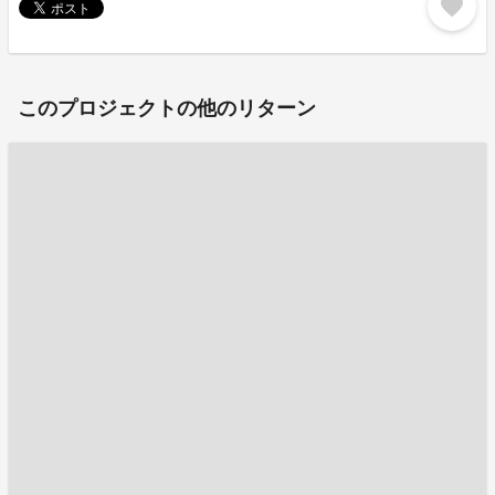
favorite
このプロジェクトの他のリターン