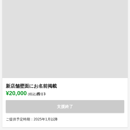
新店舗壁面にお名前掲載
¥20,000
残り
3
(税込)
支援終了
ご提供予定時期：2025年1月以降