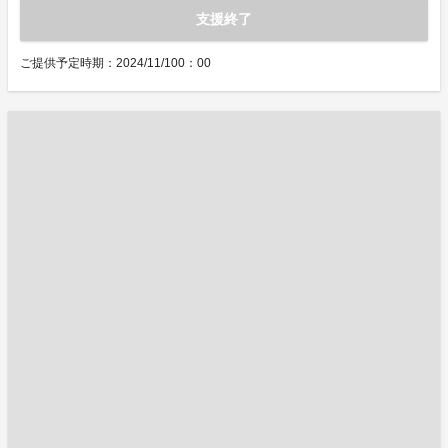
支援終了
ご提供予定時期：2024/11/100：00