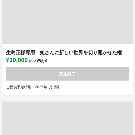
生島正様専用 姐さんに新しい世界を切り開かせた権
¥30,000
残り
0
(税込)
支援終了
ご提供予定時期：2025年1月以降