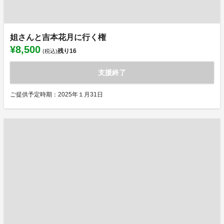
姐さんと吉本花月に行く権
¥8,500
残り
16
(税込)
支援終了
ご提供予定時期：2025年１月31日