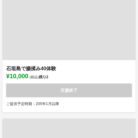
石垣島で腸揉み40体験
¥10,000
残り
2
(税込)
支援終了
ご提供予定時期：205年1月以降