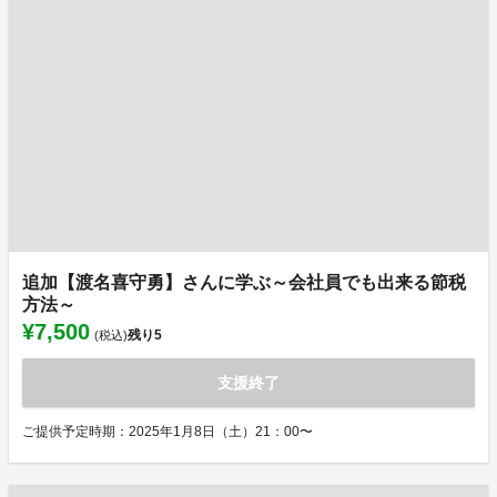
追加【渡名喜守勇】さんに学ぶ～会社員でも出来る節税
方法～
¥7,500
残り
5
(税込)
支援終了
ご提供予定時期：2025年1月8日（土）21：00〜