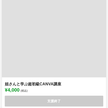
姐さんと学ぶ超初級CANVA講座
¥4,000
(税込)
支援終了