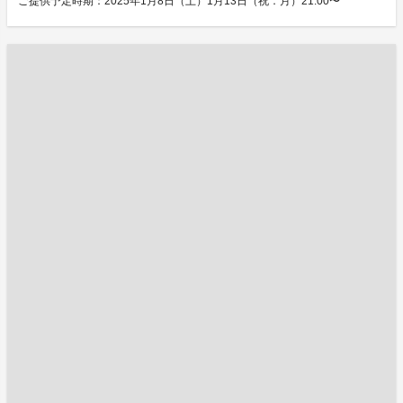
ご提供予定時期：2025年1月8日（土）1月13日（祝．月）21:00〜