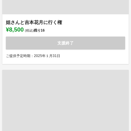
姐さんと吉本花月に行く権
¥8,500
残り
16
(税込)
支援終了
ご提供予定時期：2025年１月31日