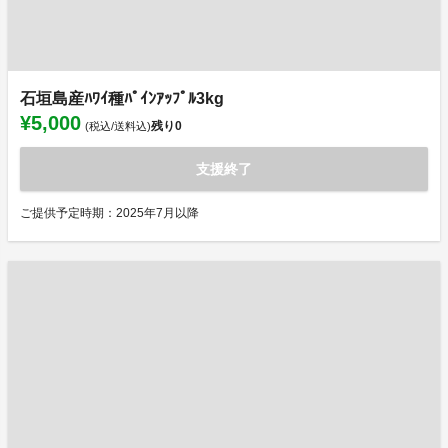
石垣島産ﾊﾜｲ種ﾊﾟｲﾝｱｯﾌﾟﾙ3kg
¥5,000
残り
0
(税込/送料込)
支援終了
ご提供予定時期：2025年7月以降