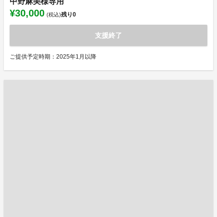
中野麻美様専用
¥30,000
残り
0
(税込)
支援終了
ご提供予定時期：2025年1月以降