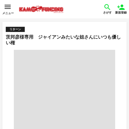
さがす
新規登録
メニュー
リターン
茨邦彦様専用 ジャイアンみたいな姐さんにいつも優し
い権