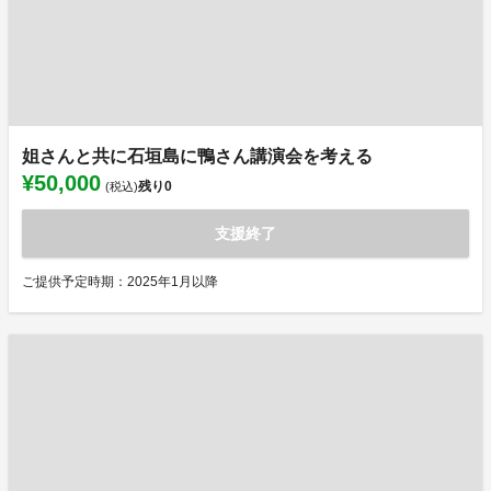
姐さんと共に石垣島に鴨さん講演会を考える
¥50,000
残り
0
(税込)
支援終了
ご提供予定時期：2025年1月以降