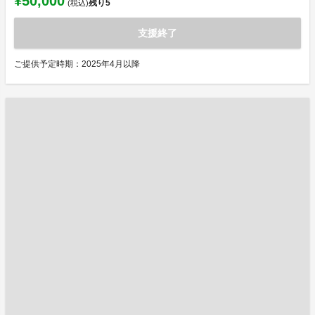
¥50,000
残り
5
(税込)
支援終了
ご提供予定時期：2025年4月以降