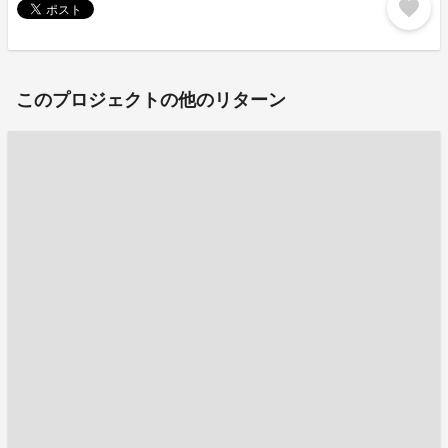
favorite
このプロジェクトの他のリターン