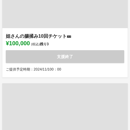
姐さんの腸揉み10回チケット🎫
¥100,000
残り
3
(税込)
支援終了
ご提供予定時期：2024/11/100：00