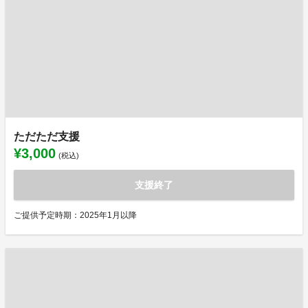
ただただ支援
¥3,000
(税込)
支援終了
ご提供予定時期：2025年1月以降