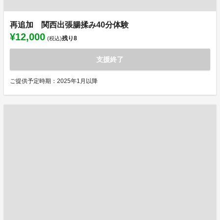
再追加 関西出張腸揉み40分体験
¥12,000
残り
8
(税込)
支援終了
ご提供予定時期：2025年1月以降