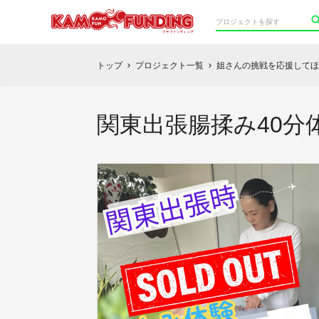
トップ
プロジェクト一覧
姐さんの挑戦を応援してほ
chevron_right
chevron_right
関東出張腸揉み40分