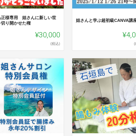
島正様専用 姐さんに新しい世
姐さんと学ぶ超初級CANVA講
を切り開かせた権
¥30,000
¥4,
(税込)