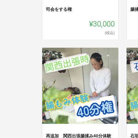
司会をする権
腸
¥30,000
(税込)
再追加 関西出張腸揉み40分体験
石