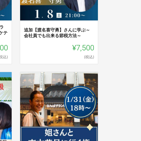
ラ
追加【渡名喜守勇】さんに学ぶ～
ーケテ
会社員でも出来る節税方法～
000
¥7,500
(税込)
(税込)