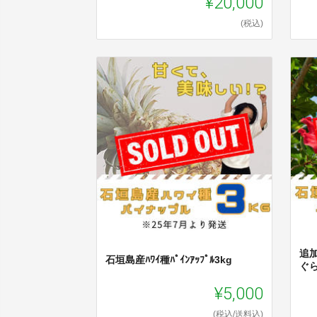
¥20,000
(税込)
追加
石垣島産ﾊﾜｲ種ﾊﾟｲﾝｱｯﾌﾟﾙ3kg
ぐら
¥5,000
(税込/送料込)