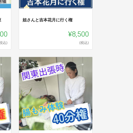
座
姐さんと吉本花月に行く権
000
¥8,500
(税込)
(税込)