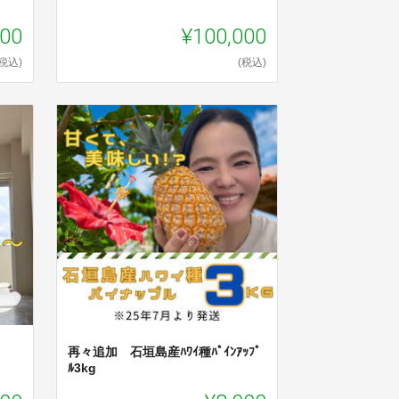
000
¥100,000
(税込)
(税込)
再々追加 石垣島産ﾊﾜｲ種ﾊﾟｲﾝｱｯﾌﾟ
ﾙ3kg