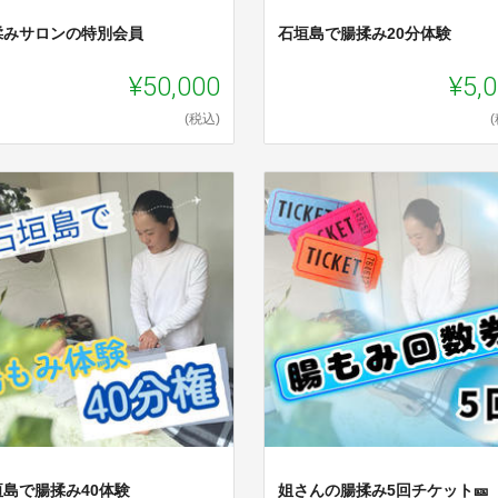
揉みサロンの特別会員
石垣島で腸揉み20分体験
¥50,000
¥5,
(税込)
垣島で腸揉み40体験
姐さんの腸揉み5回チケット🎫