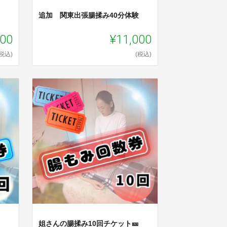
追加 関東出張腸揉み40分体験
000
¥11,000
(税込)
(税込)
姐さんの腸揉み10回チケット🎫