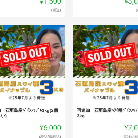
¥1,500
¥3,
(税込)
 石垣島産ﾊﾟｲﾝｱｯﾌﾟﾙ3kg(2個
再追加 石垣島産ﾊﾜｲ種ﾊﾟｲﾝｱｯﾌ
い)
3kg
¥6,000
¥7,
(税込/送料込)
(税込/送