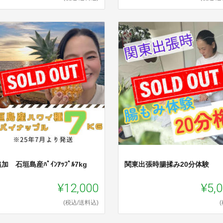
加 石垣島産ﾊﾟｲﾝｱｯﾌﾟﾙ7kg
関東出張時腸揉み20分体験
¥12,000
¥5,
(税込/送料込)