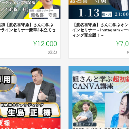
追加【渡名喜守勇】さんに学ぶ
【渡名喜守勇】さんに学ぶオン
ンラインセミナー豪華2本立てセ
インセミナー～Instagramマ
ト
ィング完全版！～
¥12,000
¥7,
(税込)