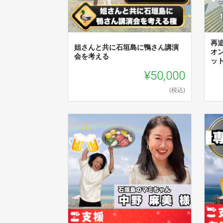
再
姐さんと共に石垣島に鴨さん講演
オ
会を考える
ッ
¥50,000
(税込)