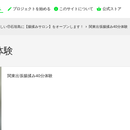
プロジェクトを始める
このサイトについて
公式ストア
しい🥺石垣島に【腸揉みサロン】をオープンします！
関東出張腸揉み40分体験
chevron_right
体験
関東出張腸揉み40分体験