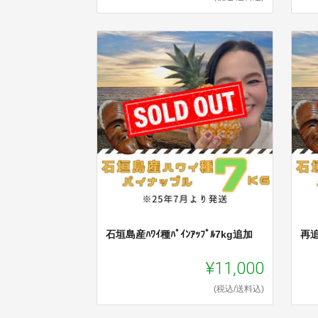
石垣島産ﾊﾜｲ種ﾊﾟｲﾝｱｯﾌﾟﾙ7kg追加
再追
¥11,000
(税込/送料込)