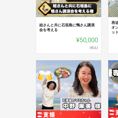
再
姐さんと共に石垣島に鴨さん講演
オ
会を考える
ッ
¥50,000
(税込)