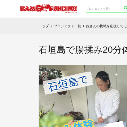
トップ
プロジェクト一覧
姐さんの挑戦を応援してほ
chevron_right
chevron_right
石垣島で腸揉み20分