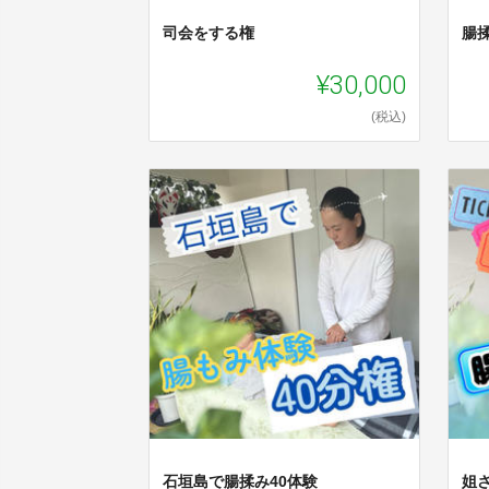
司会をする権
腸
¥30,000
(税込)
石垣島で腸揉み40体験
姐