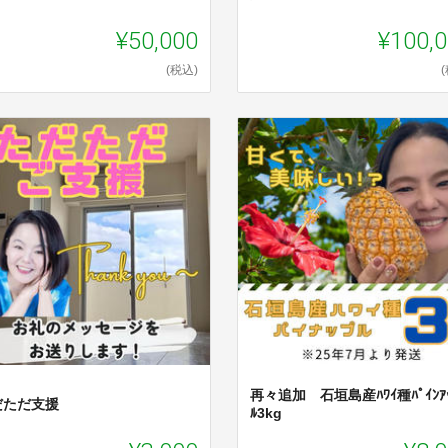
¥50,000
¥100,
(税込)
再々追加 石垣島産ﾊﾜｲ種ﾊﾟｲﾝｱｯ
だただ支援
ﾙ3kg