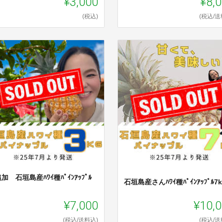
¥3,000
¥8,
(税込)
(税込/送
加 石垣島産ﾊﾜｲ種ﾊﾟｲﾝｱｯﾌﾟﾙ
石垣島産さんﾊﾜｲ種ﾊﾟｲﾝｱｯﾌﾟﾙ7k
g
¥7,000
¥10,
(税込/送料込)
(税込/送