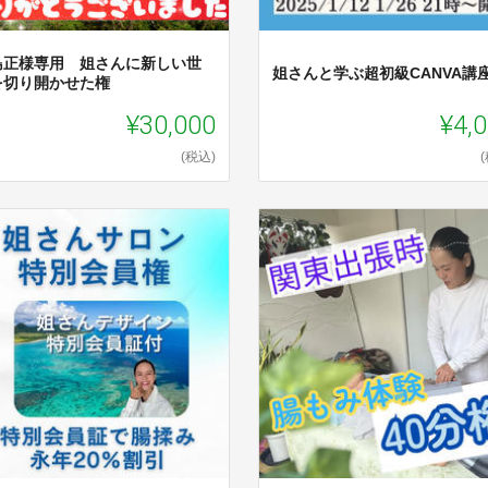
島正様専用 姐さんに新しい世
姐さんと学ぶ超初級CANVA講
を切り開かせた権
¥30,000
¥4,
(税込)