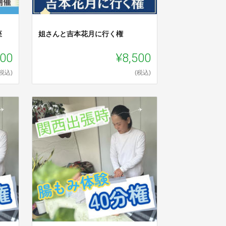
座
姐さんと吉本花月に行く権
000
¥8,500
(税込)
(税込)