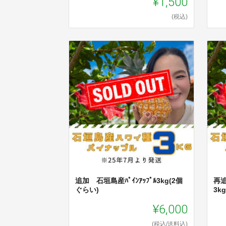
¥1,500
(税込)
追加 石垣島産ﾊﾟｲﾝｱｯﾌﾟﾙ3kg(2個
再追
ぐらい)
3k
¥6,000
(税込/送料込)