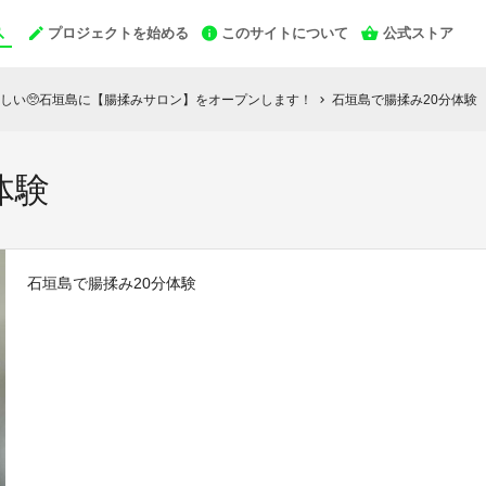
プロジェクトを始める
このサイトについて
公式ストア
しい🥺石垣島に【腸揉みサロン】をオープンします！
石垣島で腸揉み20分体験
chevron_right
体験
石垣島で腸揉み20分体験