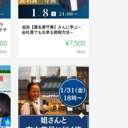
ラ
追加【渡名喜守勇】さんに学ぶ～
ーケテ
会社員でも出来る節税方法～
000
¥7,500
(税込)
(税込)