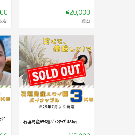
000
¥20,000
(税込)
(税込)
ﾌﾟ
石垣島産ﾊﾜｲ種ﾊﾟｲﾝｱｯﾌﾟﾙ3kg