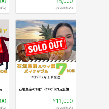
000
¥5,000
料込)
(税込/送料込)
g
石垣島産ﾊﾜｲ種ﾊﾟｲﾝｱｯﾌﾟﾙ7kg追加
000
¥11,000
料込)
(税込/送料込)