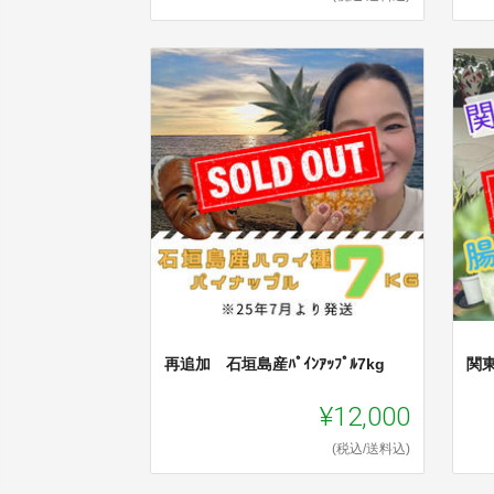
再追加 石垣島産ﾊﾟｲﾝｱｯﾌﾟﾙ7kg
関
¥12,000
(税込/送料込)