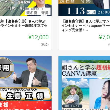
追加【渡名喜守勇】さんに学ぶ
【渡名喜守勇】さんに学ぶオン
ンラインセミナー豪華2本立てセ
インセミナー～Instagramマ
ト
ィング完全版！～
¥12,000
¥7,
(税込)