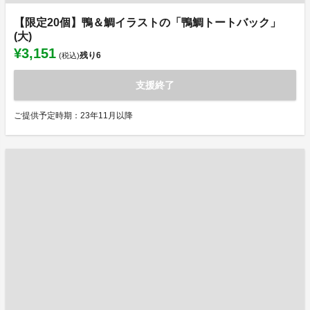
【限定20個】鴨＆鯛イラストの「鴨鯛トートバック」
(大)
¥3,151
残り
6
(税込)
支援終了
ご提供予定時期：23年11月以降