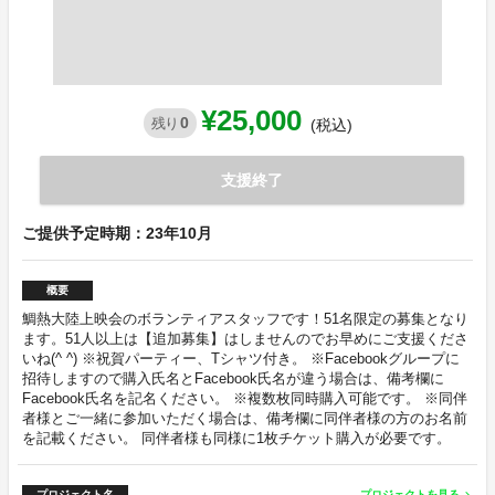
¥25,000
0
残り
(税込)
支援終了
ご提供予定時期：23年10月
概要
鯛熱大陸上映会のボランティアスタッフです！51名限定の募集となり
ます。51人以上は【追加募集】はしませんのでお早めにご支援くださ
いね(^ ^) ※祝賀パーティー、Tシャツ付き。 ※Facebookグループに
招待しますので購入氏名とFacebook氏名が違う場合は、備考欄に
Facebook氏名を記名ください。 ※複数枚同時購入可能です。 ※同伴
者様とご一緒に参加いただく場合は、備考欄に同伴者様の方のお名前
を記載ください。 同伴者様も同様に1枚チケット購入が必要です。
プロジェクト名
プロジェクトを見る