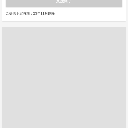
支援終了
ご提供予定時期：23年11月以降