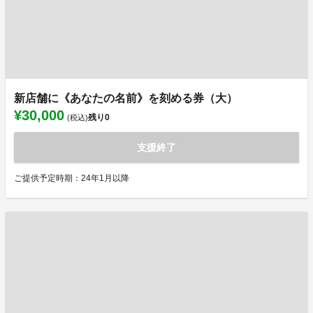
新店舗に《あなたの名前》を刻める券（大）
¥30,000
残り
0
(税込)
支援終了
ご提供予定時期：24年1月以降