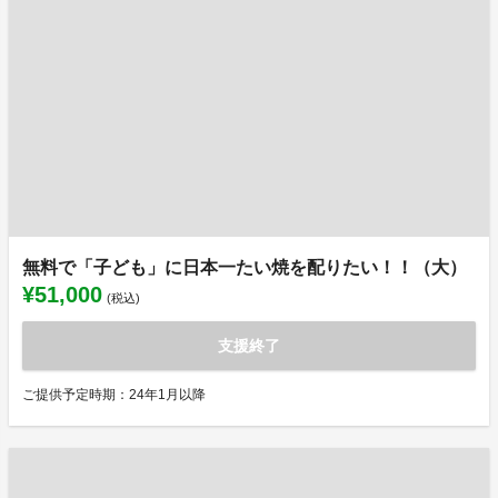
無料で「子ども」に日本一たい焼を配りたい！！（大）
¥51,000
(税込)
支援終了
ご提供予定時期：24年1月以降