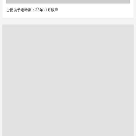
ご提供予定時期：23年11月以降