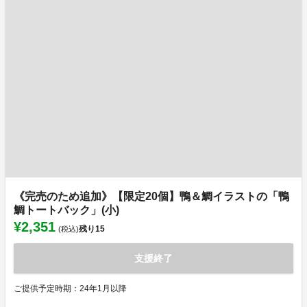
《完売のため追加》【限定20個】鴨＆鯛イラストの「鴨
鯛トートバック」(小)
¥2,351
残り
15
(税込)
支援終了
ご提供予定時期：24年1月以降