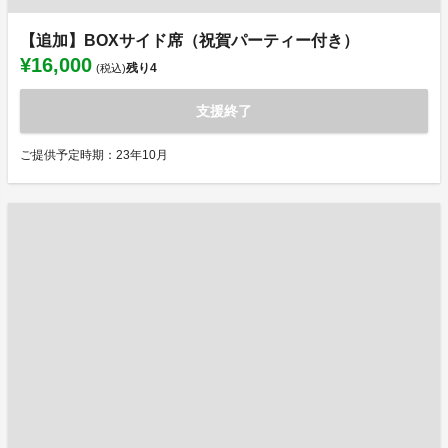
【追加】BOXサイド席（祝賀パーティー付き）
¥16,000
残り
4
(税込)
支援終了
ご提供予定時期：23年10月