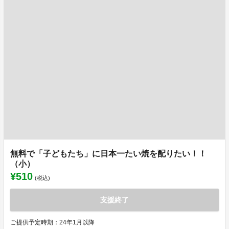
無料で「子どもたち」に日本一たい焼を配りたい！！
（小）
¥510
(税込)
支援終了
ご提供予定時期：24年1月以降