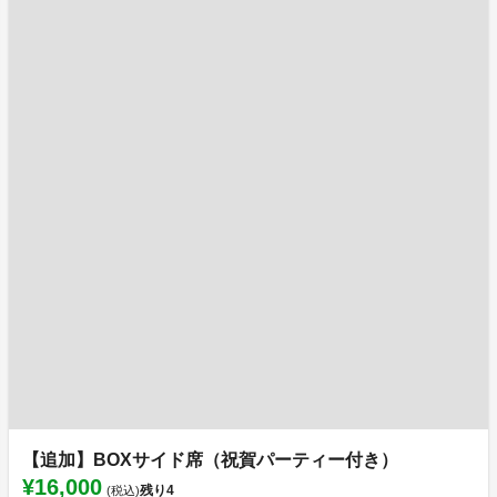
【追加】BOXサイド席（祝賀パーティー付き）
¥16,000
残り
4
(税込)