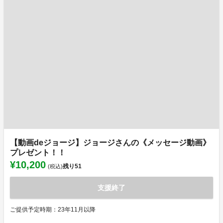
【動画deジョージ】ジョージさんの《メッセージ動画》
プレゼント！！
¥10,200
残り
51
(税込)
支援終了
ご提供予定時期：23年11月以降