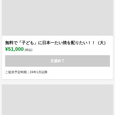
無料で「子ども」に日本一たい焼を配りたい！！（大）
¥51,000
(税込)
支援終了
ご提供予定時期：24年1月以降