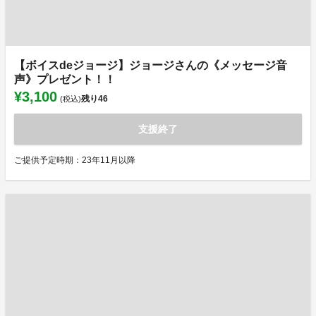
【ボイスdeジョージ】ジョージさんの《メッセージ音
声》プレゼント！！
¥3,100
残り
46
(税込)
支援終了
ご提供予定時期：23年11月以降