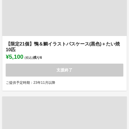
【限定21個】鴨＆鯛イラストパスケース(黒色)＋たい焼
10匹
¥5,100
残り
6
(税込)
支援終了
ご提供予定時期：23年11月以降