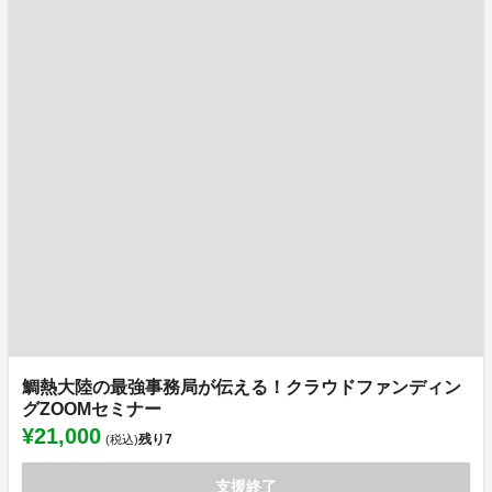
鯛熱大陸の最強事務局が伝える！クラウドファンディン
グZOOMセミナー
¥21,000
残り
7
(税込)
支援終了