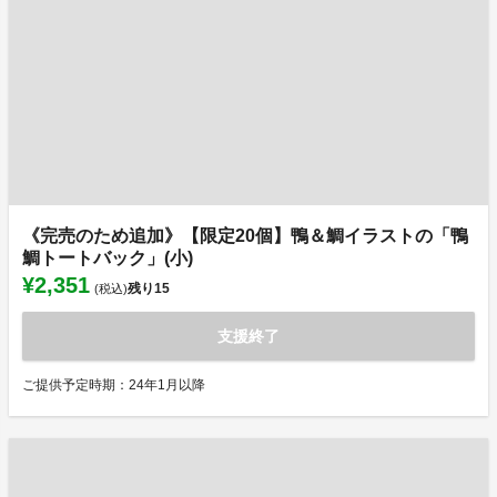
《完売のため追加》【限定20個】鴨＆鯛イラストの「鴨
鯛トートバック」(小)
¥2,351
残り
15
(税込)
支援終了
ご提供予定時期：24年1月以降