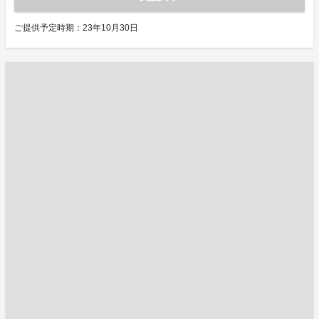
ご提供予定時期：23年10月30日