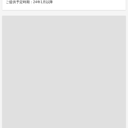
ご提供予定時期：24年1月以降