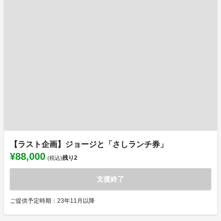
【ラスト企画】ジョージと「さしランチ券」
¥88,000
残り
2
(税込)
支援終了
ご提供予定時期：23年11月以降