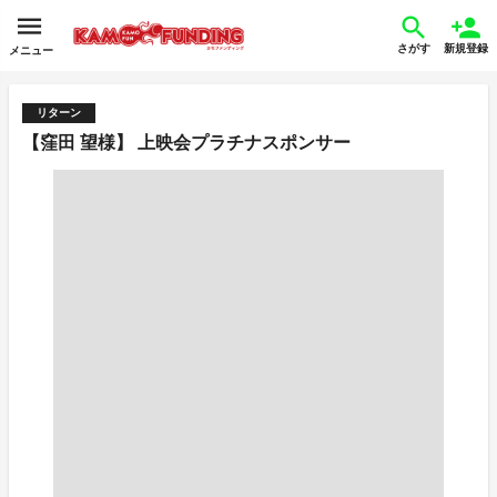
さがす
新規登録
メニュー
リターン
【窪田 望様】 上映会プラチナスポンサー