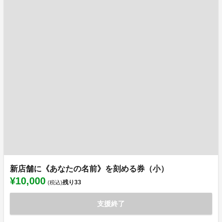
新店舗に《あなたの名前》を刻める券（小）
¥10,000
残り
33
(税込)
支援終了