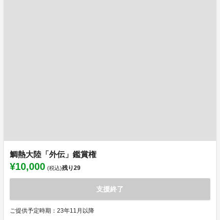
鯛熱大陸「外伝」鑑賞権
¥10,000
残り
29
(税込)
支援終了
ご提供予定時期：23年11月以降