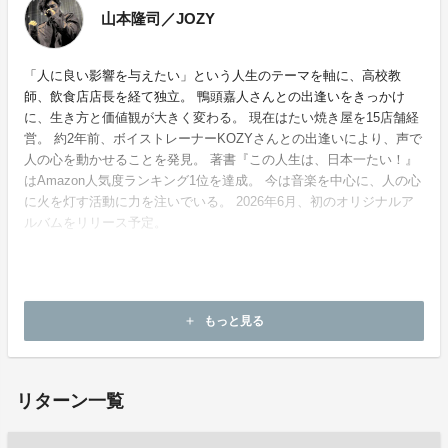
山本隆司／JOZY
「人に良い影響を与えたい」という人生のテーマを軸に、高校教
師、飲食店店長を経て独立。 鴨頭嘉人さんとの出逢いをきっかけ
に、生き方と価値観が大きく変わる。 現在はたい焼き屋を15店舗経
営。 約2年前、ボイストレーナーKOZYさんとの出逢いにより、声で
人の心を動かせることを発見。 著書『この人生は、日本一たい！』
はAmazon人気度ランキング1位を達成。 今は音楽を中心に、人の心
に火を灯す活動に力を注いでいる。 2026年6月、初のオリジナルア
ルバムをリリース予定。
ホームページ：
https://lit.link/medechi51
もっと見る
add
お問い合わせ：
bosatsujo.358@gmail.com
リターン一覧