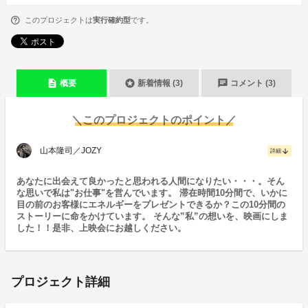
このプロジェクトは
実行確約型
です。
description
stars
chat
概要
新着情報 (3)
コメント (3)
＼このプロジェクトのポイント／
山本隆司／JOZY
arrow_downward
詳細
あなたに出会えて良かったと思われる人間になりたい・・・。そん
な思いで私は"お仕事"を営んでいます。 滞在時間10分間で、いかに
目の前のお客様にエネルギーをプレゼントできるか？この10分間の
ストーリーに命をかけています。 そんな”私”の想いを、映画にしま
した！！是非、上映会にお越しください。
プロジェクト詳細