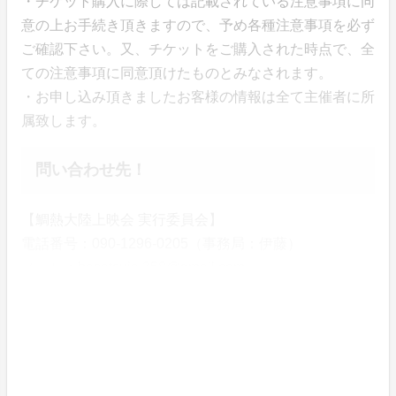
・チケット購入に際しては記載されている注意事項に同
意の上お手続き頂きますので、予め各種注意事項を必ず
ご確認下さい。又、チケットをご購入された時点で、全
ての注意事項に同意頂けたものとみなされます。
・お申し込み頂きましたお客様の情報は全て主催者に所
属致します。
問い合わせ先！
【鯛熱大陸上映会 実行委員会】
電話番号：090-1296-0205（事務局：伊藤）
メール：bosatsujo.358@gmail.com