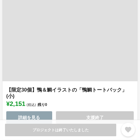
【限定30個】鴨＆鯛イラストの「鴨鯛トートバック」
(小)
¥2,151
残り
0
(税込)
詳細を見る
支援終了
favorite
プロジェクトは終了いたしました
ご提供予定時期：23年11月以降