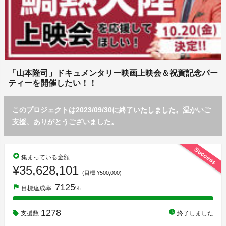
「山本隆司」ドキュメンタリー映画上映会＆祝賀記念パー
ティーを開催したい！！
このプロジェクトは2023/09/30に終了いたしました。温かいご
支援、ありがとうございました。
Success
stars
集まっている金額
¥35,628,101
(目標 ¥500,000)
7125
flag
目標達成率
%
1278
watch_later
支援数
終了しました