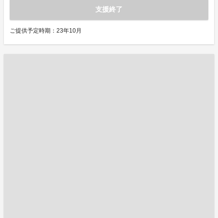
支援終了
ご提供予定時期：23年10月