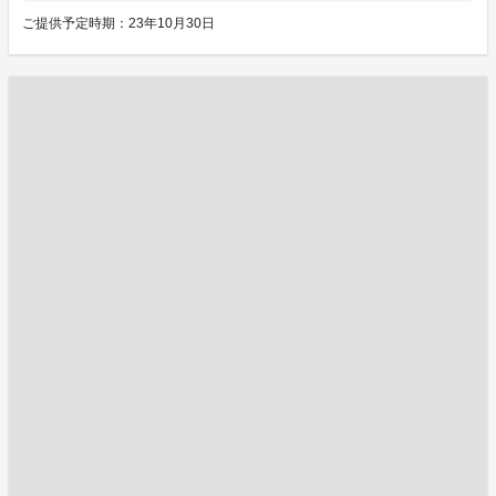
ご提供予定時期：23年10月30日