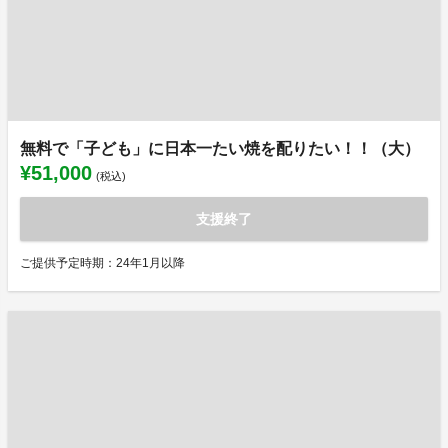
無料で「子ども」に日本一たい焼を配りたい！！（大）
¥51,000
(税込)
支援終了
ご提供予定時期：24年1月以降