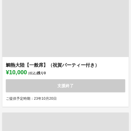
鯛熱大陸【一般席】（祝賀パーティー付き）
¥10,000
残り
0
(税込)
支援終了
ご提供予定時期：23年10月20日