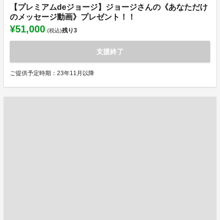
【プレミアムdeジョージ】ジョージさんの《あなただけ
のメッセージ動画》プレゼント！！
¥51,000
残り
3
(税込)
支援終了
ご提供予定時期：23年11月以降