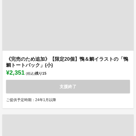
《完売のため追加》【限定20個】鴨＆鯛イラストの「鴨
鯛トートバック」(小)
¥2,351
残り
15
(税込)
支援終了
ご提供予定時期：24年1月以降