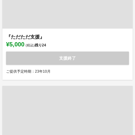
『ただただ支援』
¥5,000
残り
24
(税込)
支援終了
ご提供予定時期：23年10月