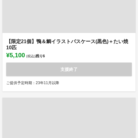
【限定21個】鴨＆鯛イラストパスケース(黒色)＋たい焼
10匹
¥5,100
残り
6
(税込)
支援終了
ご提供予定時期：23年11月以降