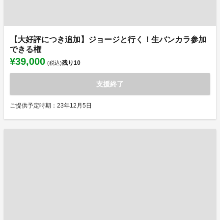
【大好評につき追加】ジョージと行く！生バンカラ参加
できる権
¥39,000
残り
10
(税込)
支援終了
ご提供予定時期：23年12月5日