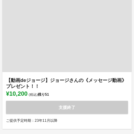
【動画deジョージ】ジョージさんの《メッセージ動画》
プレゼント！！
¥10,200
残り
51
(税込)
支援終了
ご提供予定時期：23年11月以降