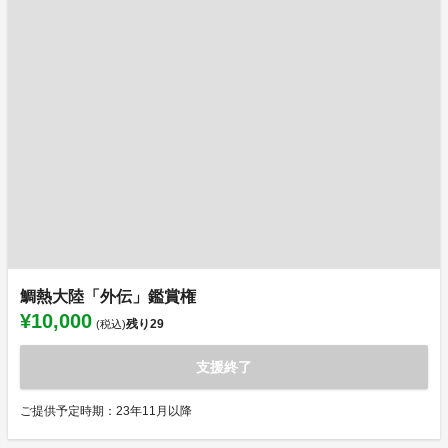
鯛熱大陸「外伝」鑑賞権
¥10,000
残り
29
(税込)
支援終了
ご提供予定時期：23年11月以降