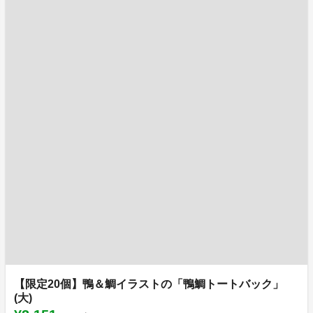
【限定20個】鴨＆鯛イラストの「鴨鯛トートバック」
(大)