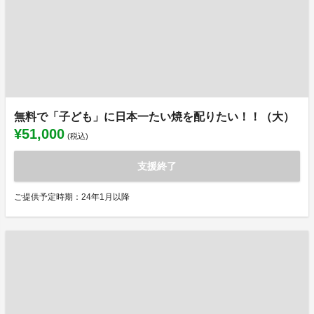
無料で「子ども」に日本一たい焼を配りたい！！（大）
¥51,000
(税込)
支援終了
ご提供予定時期：24年1月以降