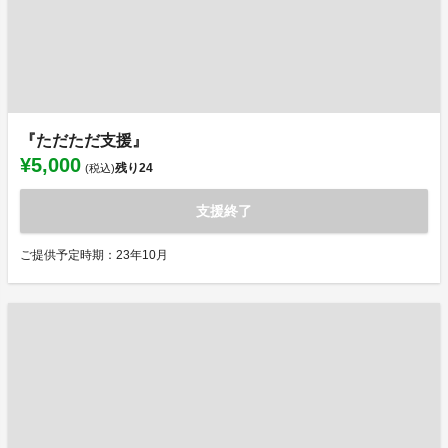
『ただただ支援』
¥5,000
残り
24
(税込)
支援終了
ご提供予定時期：23年10月