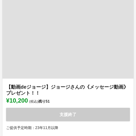
【動画deジョージ】ジョージさんの《メッセージ動画》
プレゼント！！
¥10,200
残り
51
(税込)
支援終了
ご提供予定時期：23年11月以降