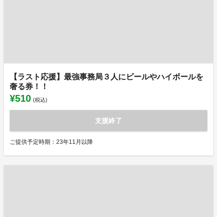
【ラスト応援】最強事務局３人にビールやハイボールを
奢る券！！
¥510
(税込)
支援終了
ご提供予定時期：23年11月以降