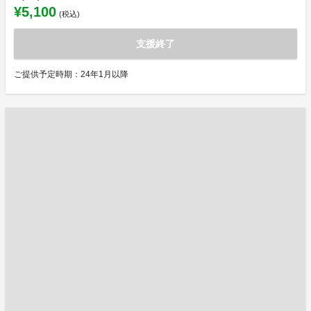
¥5,100
(税込)
支援終了
ご提供予定時期：24年1月以降