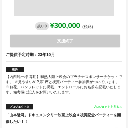
¥300,000
0
残り
(税込)
支援終了
ご提供予定時期：23年10月
概要
【内西純一様 専用】鯛熱大陸上映会のプラチナスポンサーチケットで
す。 ※見やすいVIP席1席と祝賀パーティー参加券がついています。
※お花、パンフレットに掲載、エンドロールにお名前を記載いたしま
す。備考欄に記入をお願いいたします。
プロジェクト名
プロジェクトを見る
arrow_forward
「山本隆司」ドキュメンタリー映画上映会＆祝賀記念パーティーを開
催したい！！