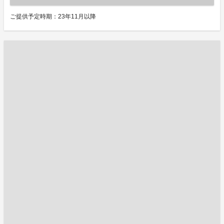
ご提供予定時期：23年11月以降