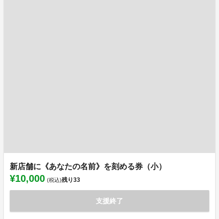
新店舗に《あなたの名前》を刻める券（小）
¥10,000
残り
33
(税込)
支援終了