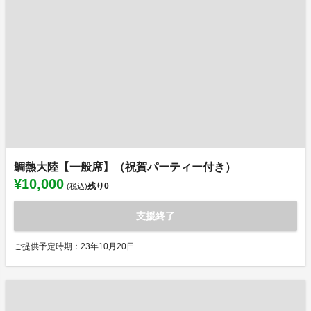
鯛熱大陸【一般席】（祝賀パーティー付き）
¥10,000
残り
0
(税込)
支援終了
ご提供予定時期：23年10月20日