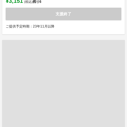
¥3,151
残り
6
(税込)
支援終了
ご提供予定時期：23年11月以降