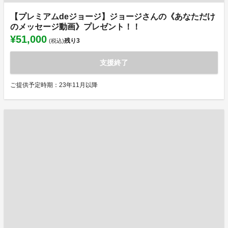
【プレミアムdeジョージ】ジョージさんの《あなただけ
のメッセージ動画》プレゼント！！
¥51,000
残り
3
(税込)
支援終了
ご提供予定時期：23年11月以降