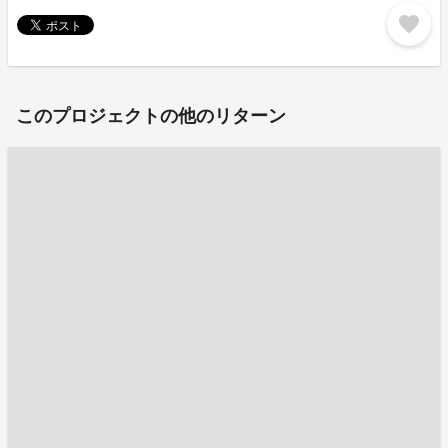
favorite
このプロジェクトの他のリターン