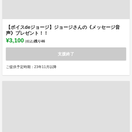
【ボイスdeジョージ】ジョージさんの《メッセージ音
声》プレゼント！！
¥3,100
残り
46
(税込)
支援終了
ご提供予定時期：23年11月以降