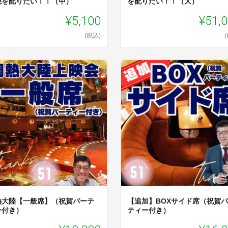
焼を配りたい！！（中）
を配りたい！！（大）
¥5,100
¥51,
(税込)
熱大陸【一般席】（祝賀パーテ
【追加】BOXサイド席（祝賀
ー付き）
ティー付き）