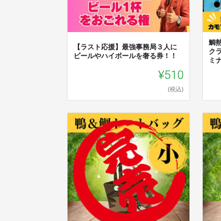
鯛
【ラスト応援】最強事務局３人に
ク
ビールやハイボールを奢る券！！
ミ
¥510
(税込)