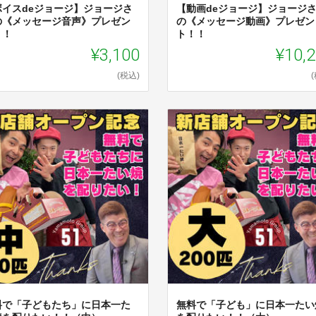
ボイスdeジョージ】ジョージさ
【動画deジョージ】ジョージ
の《メッセージ音声》プレゼン
の《メッセージ動画》プレゼン
！！
ト！！
¥3,100
¥10,
(税込)
料で「子どもたち」に日本一た
無料で「子ども」に日本一たい