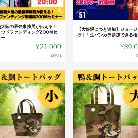
熱大陸の最強事務局が伝える！
【大好評につき追加】ジョージ
ラウドファンディングZOOMセ
行く！生バンカラ参加できる権
ナー
¥21,000
¥39,
(税込)