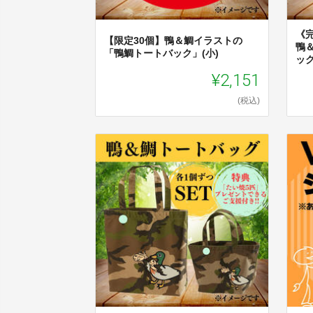
《
【限定30個】鴨＆鯛イラストの
鴨
「鴨鯛トートバック」(小)
ック
¥2,151
(税込)