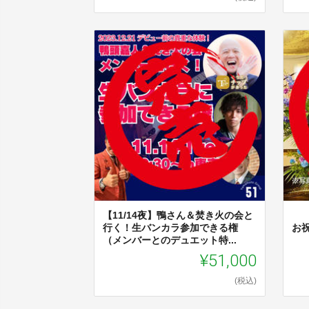
【11/14夜】鴨さん＆焚き火の会と
行く！生バンカラ参加できる権
お
（メンバーとのデュエット特...
¥51,000
(税込)