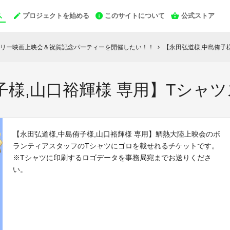
プロジェクトを始める
このサイトについて
公式ストア
リー映画上映会＆祝賀記念パーティーを開催したい！！
【永田弘道様,中島侑子
chevron_right
子様,山口裕輝様 専用】Tシャ
【永田弘道様,中島侑子様,山口裕輝様 専用】鯛熱大陸上映会のボ
ランティアスタッフのTシャツにゴロを載せれるチケットです。
※Tシャツに印刷するロゴデータを事務局宛までお送りくださ
い。