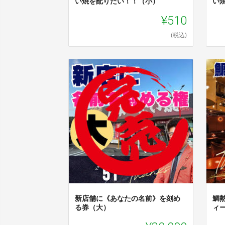
い焼を配りたい！！（小）
い
¥510
(税込)
新店舗に《あなたの名前》を刻め
鯛
る券（大）
ィ