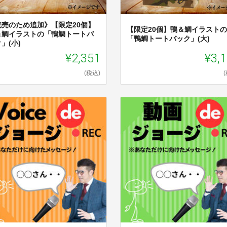
完売のため追加》【限定20個】
【限定20個】鴨＆鯛イラストの
＆鯛イラストの「鴨鯛トートバ
「鴨鯛トートバック」(大)
」(小)
¥2,351
¥3,
(税込)