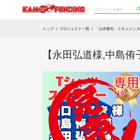
トップ
プロジェクト一覧
「山本隆司」ドキュメンタ
chevron_right
chevron_right
【永田弘道様,中島侑