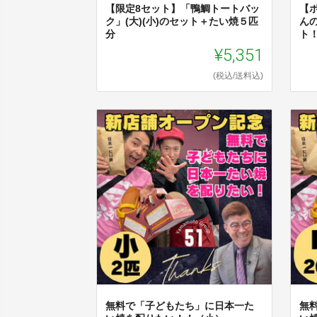
【限定8セット】「鴨鯛トートバッ
【
ク」(大)(小)のセット＋たい焼５匹
ん
分
ト
¥5,351
(税込/送料込)
無料で「子どもたち」に日本一た
無