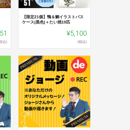
【限定21個】鴨＆鯛イラストパス
ケース(黒色)＋たい焼10匹
151
¥5,100
(税込)
(税込)