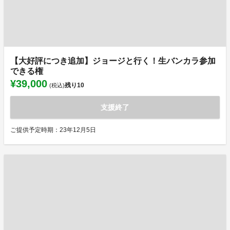
【大好評につき追加】ジョージと行く！生バンカラ参加
できる権
¥39,000
残り
10
(税込)
支援終了
ご提供予定時期：23年12月5日