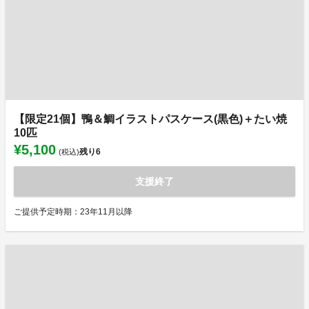
【限定21個】鴨＆鯛イラストパスケース(黒色)＋たい焼
10匹
¥5,100
残り
6
(税込)
支援終了
ご提供予定時期：23年11月以降