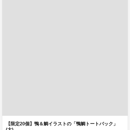
【限定20個】鴨＆鯛イラストの「鴨鯛トートバック」
(大)