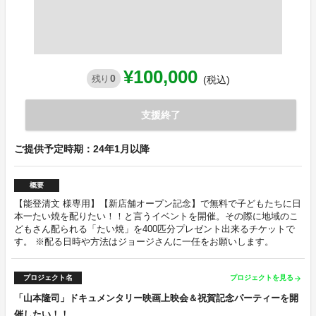
¥100,000
0
残り
(税込)
支援終了
ご提供予定時期：24年1月以降
概要
【能登清文 様専用】【新店舗オープン記念】で無料で子どもたちに日
本一たい焼を配りたい！！と言うイベントを開催。その際に地域のこ
どもさん配られる「たい焼」を400匹分プレゼント出来るチケットで
す。 ※配る日時や方法はジョージさんに一任をお願いします。
プロジェクト名
プロジェクトを見る
arrow_forward
「山本隆司」ドキュメンタリー映画上映会＆祝賀記念パーティーを開
催したい！！