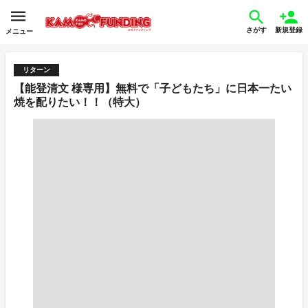
さがす
新規登録
メニュー
リターン
【能登清文 様専用】無料で「子どもたち」に日本一たい
焼を配りたい！！（特大）