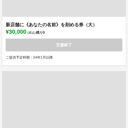
新店舗に《あなたの名前》を刻める券（大）
¥30,000
残り
0
(税込)
支援終了
ご提供予定時期：24年1月以降